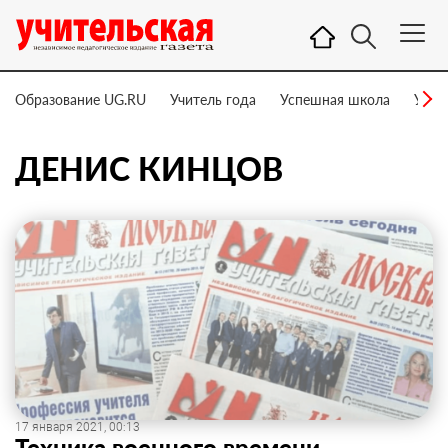
Образование UG.RU
Учитель года
Успешная школа
Учит
ДЕНИС КИНЦОВ
17 января 2021, 00:13
Техника военного времени