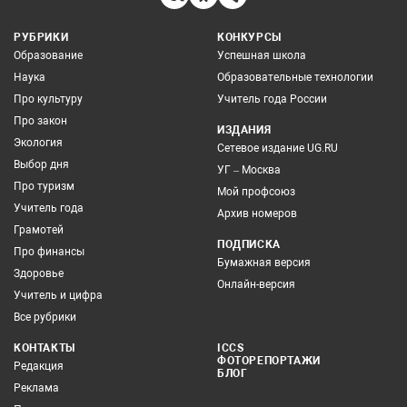
РУБРИКИ
КОНКУРСЫ
Образование
Успешная школа
Наука
Образовательные технологии
Про культуру
Учитель года России
Про закон
ИЗДАНИЯ
Экология
Сетевое издание UG.RU
Выбор дня
УГ – Москва
Про туризм
Мой профсоюз
Учитель года
Архив номеров
Грамотей
ПОДПИСКА
Про финансы
Бумажная версия
Здоровье
Онлайн-версия
Учитель и цифра
Все рубрики
КОНТАКТЫ
ICCS
ФОТОРЕПОРТАЖИ
Редакция
БЛОГ
Реклама