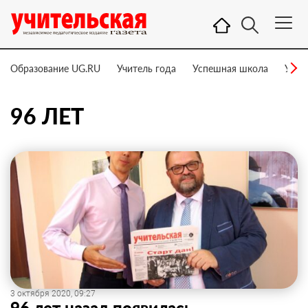
Образование UG.RU
Учитель года
Успешная школа
Учит
96 ЛЕТ
3 октября 2020, 09:27
96 лет назад появилась