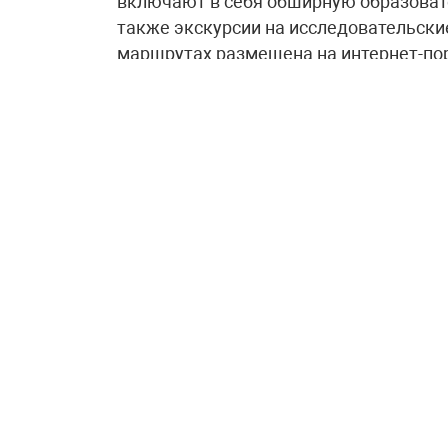
включают в себя обширную образоват
также экскурсии на исследовательск
маршрутах размещена на интернет-пор
Как подчеркнул Дмитрий Чернышенко
Координационного комитета Десятилет
инициатива была разработана в соотв
Вице-премьер назвал этот проект сво
технологий и плеяды выдающихся учё
«Программа помогает ещё большему к
карьере в сфере исследований и разр
очередной раз испытать гордость за с
науки и технологий создано порядка 1
количество постоянно растёт – за 2,5 
рассказал
Дмитрий Чернышенко.
В свою очередь глава Министерства н
обратил внимание на то, что наиболь