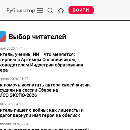
Рубрикатор
ВОЙТИ
Выбор читателей
мая 2026, 17:17
итель, ученик, ИИ – что меняется:
тервью с Артёмом Соловейчиком,
ководителем Индустрии образования
ера
преля 2026, 21:07
к помочь воспитать автора своей жизни,
судили на сессии Сбера на
МСО.ЭКСПО-2026
ая 2026, 14:33
итель пишет с войны: как лицеисты и
дагог вернули имя героя на обелиск
апреля 2026, 22:48