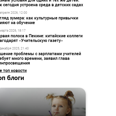
зные условия для одних и тех же детей:
к сегодня устроена среда в детских садах
апреля 2026, 12:00
гляд зумера: как культурные привычки
ияют на обучение
марта 2026, 18:17
рвая полоса в Пекине: китайские коллеги
агодарят «Учительскую газету»
декабря 2025, 21:40
шение проблемы с зарплатами учителей
ебует много времени, заявил глава
инпросвещения
е топ новости
оп блоги