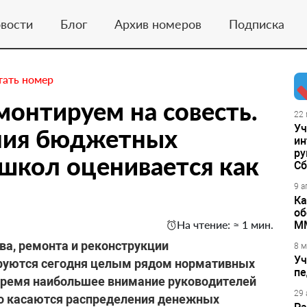
вости
Блог
Архив номеров
Подписка
тать номер
монтируем на совесть.
22 
Уч
ния бюджетных
ин
ру
 школ оценивается как
Сб
9 а
Ка
об
На чтение: ≈ 1 мин.
М
ва, ремонта и реконструкции
8 м
Уч
ируются сегодня целым рядом нормативных
пе
 время наибольшее внимание руководителей
29 
то касаются распределения денежных