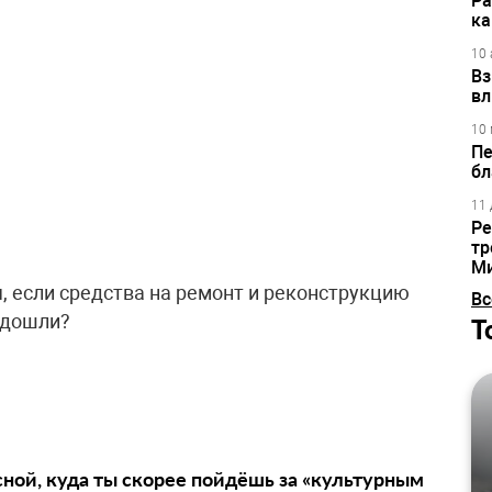
Ра
ка
10 
Вз
вл
10 
Пе
бл
11 
Ре
тр
М
, если средства на ремонт и реконструкцию
Вс
 дошли?
Т
сной, куда ты скорее пойдёшь за «культурным