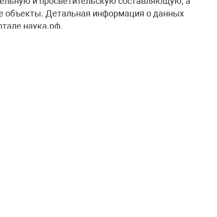
ельную и просветительскую составляющую, а
ие объекты. Детальная информация о данных
тале наука.рф.
, являющийся сопредседателем
ия науки и технологий, рассматриваемая
етствии с поручением главы государства.
еобразным проводником в мир российских
ных.
оличеству детей и молодёжи задуматься о
аботок, а взрослым путешественникам – в
трану. Уже сегодня в рамках Десятилетия
10 маршрутов в 35 регионах России. Их
года появилось более 30 новых маршрутов», –
ауки и высшего образования Валерий Фальков
шая динамика развития данного туристического