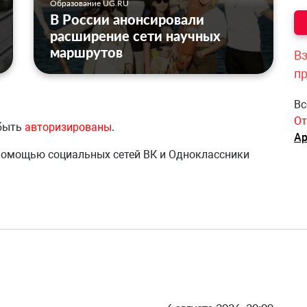
Образование UG.RU
В России анонсировали
расширение сети научных
маршрутов
Вз
п
Вс
От
 быть
авторизированы
.
Ар
 помощью социальных сетей ВК и Одноклассники