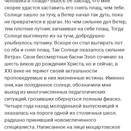
человека в плаще? Бьюсь об заклад, что мне
скорее удастся заставить его снять плащ, чем тебе.
Солнце зашло за тучу, а Ветер начал так дуть, пока
не превратился в ураган. Но чем сильнее дул Ветер,
тем плотнее путник запахивал на себе плащ. Тогда
Солнце выглянуло из-за тучи, добродушно
улыбнулось путнику. Вскоре он стал вытирать пот
со лба и снял плащ. Так Солнце оказалось сильнее
Ветра». Свои бессмертные басни Эзоп сочинил за
шесть веков до рождения Христа, но и сейчас, в
XXI веке не теряют своей актуальности
проповедуемые в них жизненные истины. Именно
они, как полуденное солнце, обозначили мне
выход из многочисленных педагогических
ситуаций, грозивших обернуться полным фиаско.
Четыре года назад молоденькой выпускницей я
оказалась на пороге одной из столичных школ,
радушно принявшей новоиспеченного
специалиста. Написанное на лице моцартовское