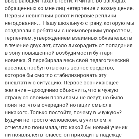
вызывающей нахальности. Я читаю во взглядах
обращенных ко мне лиц нетерпение и возмущение.
Первый невнятный ропот и первые реплики
негодования… Нашу школьную страну, которую мы
создавали с ребятами с неимоверным упорством,
терпением, утверждением взаимных обязательств
в течение двух лет, стало лихорадить от попадания
в зону повышенной возбудимости бунтаря-
новичка. Я перебирала весь свой педагогический
арсенал, пробуя отыскать верное средство,
которое бы смогло стабилизировать эту
внештатную ситуацию. Первое возникающее
желание – доходчиво объяснить, что в чужую
страну со своими правилами не лезут, но было
понятно, что в очередной нотации смысла
никакого. Только постойте, почему в «чужую»?
Будучи не просто человеком, а учителем, я
отчетливо понимала, что какой бы новый ученик
ни появлялся в классе, он приходит в надежде