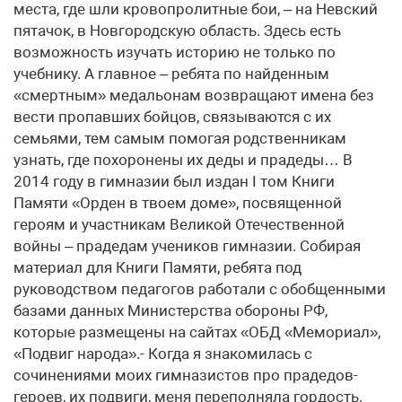
места, где шли кровопролитные бои, – на Невский
пятачок, в Новгородскую область. Здесь есть
возможность изучать историю не только по
учебнику. А главное – ребята по найденным
«смертным» медальонам возвращают имена без
вести пропавших бойцов, связываются с их
семьями, тем самым помогая родственникам
узнать, где похоронены их деды и прадеды… В
2014 году в гимназии был издан I том Книги
Памяти «Орден в твоем доме», посвященной
героям и участникам Великой Отечественной
войны – прадедам учеников гимназии. Собирая
материал для Книги Памяти, ребята под
руководством педагогов работали с обобщенными
базами данных Министерства обороны РФ,
которые размещены на сайтах «ОБД «Мемориал»,
«Подвиг народа».- Когда я знакомилась с
сочинениями моих гимназистов про прадедов-
героев, их подвиги, меня переполняла гордость.