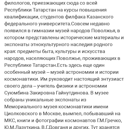
филологов, приезжающих сюда со всей
Республики Татарстан на курсы повышения
квалификации, студентов филфака Казанского
федерального университета.Совсем недавно
появился в гимназии музей народов Поволжья, в
котором представлены исторические материалы и
экспонаты этнокультурного наследия родного
края: предметы быта, культуры и искусства
народов, населяющих Поволжье, проживающих в
Республике Татарстан.Есть здесь еще один
особенный музей – музей астрономии и истории
космонавтики. Им руководит настоящий энтузиаст
своего дела – учитель физики и астрономии
Суюмбина Закировна Гайнутдинова. В музее
собраны уникальные экспонаты из
Мемориального музея космонавтики имени
Циолковского в Москве, вымпел, побывавший на
МКС, книги и фотографии космонавтов Г.М.Гречко,
Ю.М.Лазуткина, В.Г.Довганя и других. Тут хранятся