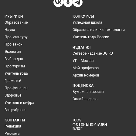
РУБРИКИ
КОНКУРСЫ
Образование
Успешная школа
Наука
Образовательные технологии
Про культуру
Учитель года России
Про закон
ИЗДАНИЯ
Экология
Сетевое издание UG.RU
Выбор дня
УГ – Москва
Про туризм
Мой профсоюз
Учитель года
Архив номеров
Грамотей
ПОДПИСКА
Про финансы
Бумажная версия
Здоровье
Онлайн-версия
Учитель и цифра
Все рубрики
КОНТАКТЫ
ICCS
ФОТОРЕПОРТАЖИ
Редакция
БЛОГ
Реклама