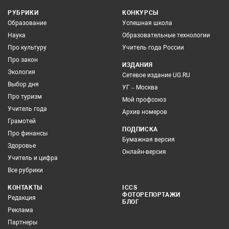
РУБРИКИ
КОНКУРСЫ
Образование
Успешная школа
Наука
Образовательные технологии
Про культуру
Учитель года России
Про закон
ИЗДАНИЯ
Экология
Сетевое издание UG.RU
Выбор дня
УГ – Москва
Про туризм
Мой профсоюз
Учитель года
Архив номеров
Грамотей
ПОДПИСКА
Про финансы
Бумажная версия
Здоровье
Онлайн-версия
Учитель и цифра
Все рубрики
КОНТАКТЫ
ICCS
ФОТОРЕПОРТАЖИ
Редакция
БЛОГ
Реклама
Партнеры