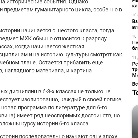
Ра
на исторические события. Однако
ка
ии предметам гуманитарного цикла, особенно в
10 
Вз
вл
истории начинается с шестого класса, тогда
10 
Предмет МХК обычно относится к разряду
Пе
ассах, когда начинается жесткая
бл
циплинам и на историю культуры смотрят как
11 
учебном плане. Остается прибавить еще
Ре
тр
в, наглядного материала, и картина
М
Вс
Т
х дисциплин в 6-8-х классах не только не
ществует изолированно, каждый в своей логике,
 новая программа по литературе для 6-го
овина) имеет ряд неоспоримых достоинств, но
оложны курсу истории 6-го класса.
 истории последовательно изучают одну эпоху