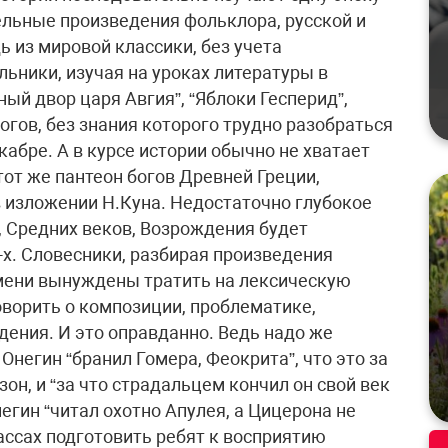
дельные произведения фольклора, русской и
ь из мировой классики, без учета
ьники, изучая на уроках литературы в
ый двор царя Авгия”, “Яблоки Гесперид”,
огов, без знания которого трудно разобраться
кабре. А в курсе истории обычно не хватает
тот же пантеон богов Древней Греции,
 изложении Н.Куна. Недостаточно глубокое
, Средних веков, Возрождения будет
-х. Словесники, разбирая произведения
емени вынуждены тратить на лексическую
говорить о композиции, проблематике,
ения. И это оправданно. Ведь надо же
 Онегин “бранил Гомера, Феокрита”, что это за
зон, и “за что страдальцем кончил он свой век
гин “читал охотно Апулея, а Цицерона не
лассах подготовить ребят к восприятию