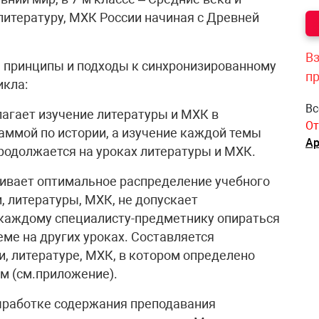
 литературу, МХК России начиная с Древней
Вз
е принципы и подходы к синхронизированному
п
икла:
Вс
олагает изучение литературы и МХК в
От
аммой по истории, а изучение каждой темы
Ар
продолжается на уроках литературы и МХК.
тривает оптимальное распределение учебного
 литературы, МХК, не допускает
 каждому специалисту-предметнику опираться
еме на других уроках. Составляется
, литературе, МХК, в котором определено
м (см.приложение).
ыработке содержания преподавания