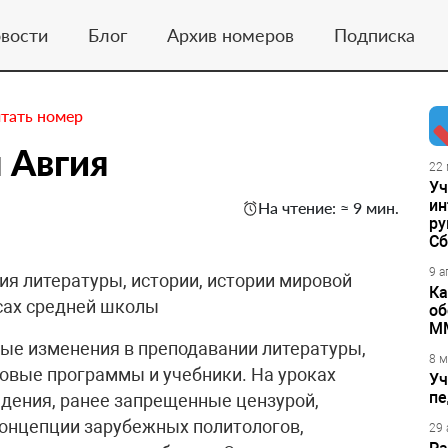
вости
Блог
Архив номеров
Подписка
тать номер
 Авгия
22 
Уч
ин
На чтение: ≈ 9 мин.
ру
Сб
9 а
я литературы, истории, истории мировой
Ка
ссах средней школы
об
М
ые изменения в преподавании литературы,
8 м
новые программы и учебники. На уроках
Уч
пе
дения, ранее запрещенные цензурой,
концепции зарубежных политологов,
29 