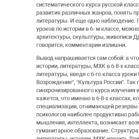
систематического курса русской класс
развития различных жанров, понять п
литературы. И еще одно наблюдение.
уроков по истории в 6- м классе, можно 
архитектуры, скульптуры, живописи Др
говорится, комментарии излишни.
Вывод напрашивается сам собой: а чт
истории, литературы, МХК в 6-8-х кла
литературы, введя с 6-го класса уроки
Возрождение”, “Культура России”. Так 
синхронизированного курса изучения и
кажется, что именно в 6-8-х классах, к
специализации, отнимающей резервы “
психологов наиболее продуктивно раб
мышления, интеллекта, возникает воз
гуманитарное образование. Структура 
литературы, истории, МХК изучить Древ