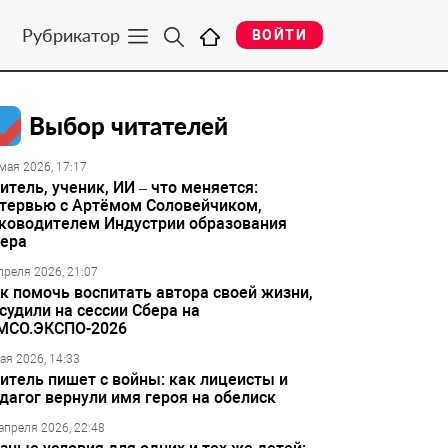
Рубрикатор
ВОЙТИ
Выбор читателей
мая 2026, 17:17
итель, ученик, ИИ – что меняется:
тервью с Артёмом Соловейчиком,
ководителем Индустрии образования
ера
преля 2026, 21:07
к помочь воспитать автора своей жизни,
судили на сессии Сбера на
МСО.ЭКСПО-2026
ая 2026, 14:33
итель пишет с войны: как лицеисты и
дагог вернули имя героя на обелиск
апреля 2026, 22:48