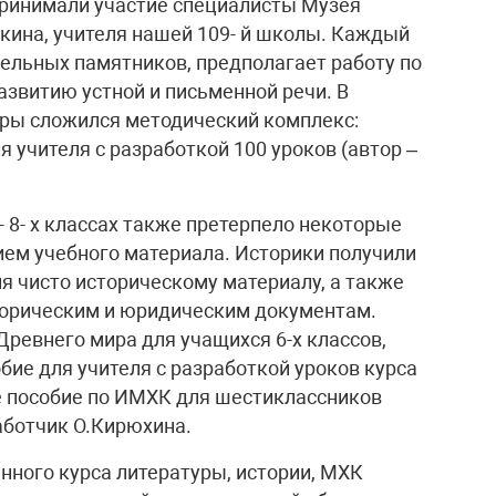
 принимали участие специалисты Музея
кина, учителя нашей 109- й школы. Каждый
дельных памятников, предполагает работу по
развитию устной и письменной речи. В
уры сложился методический комплекс:
я учителя с разработкой 100 уроков (автор –
 8- х классах также претерпело некоторые
ием учебного материала. Историки получили
 чисто историческому материалу, а также
торическим и юридическим документам.
ревнего мира для учащихся 6-х классов,
обие для учителя с разработкой уроков курса
е пособие по ИМХК для шестиклассников
аботчик О.Кирюхина.
нного курса литературы, истории, МХК