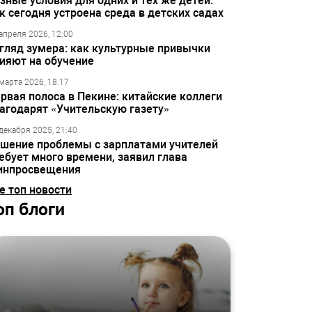
зные условия для одних и тех же детей:
к сегодня устроена среда в детских садах
апреля 2026, 12:00
гляд зумера: как культурные привычки
ияют на обучение
марта 2026, 18:17
рвая полоса в Пекине: китайские коллеги
агодарят «Учительскую газету»
декабря 2025, 21:40
шение проблемы с зарплатами учителей
ебует много времени, заявил глава
инпросвещения
е топ новости
оп блоги