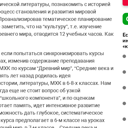
ической литературы, познакомить с историей
роцесс становления и развития мировой
 Проанализировав тематическое планирование
заметить, что на “культуру”, т.е. изучение
евнего мира, отводится 12 учебных часов. Как
Ес
ин
«
о если попытаться синхронизировать курсы
ссах, изменив содержание преподавания
 МХК по курсам “Древний мир”, “Средние века и
пять лет назад родилась идея
стории, литературы, МХК в 6-8-х классах. Нам
огда еще не стоит вопрос об узкой
школьного компонента”, и по оценкам
отает память, идет интенсивное развитие
можность дать глубокое, систематическое
курса предполагает в 6-м классе на уроках
ний мир, в 7-м классе – Средние века и