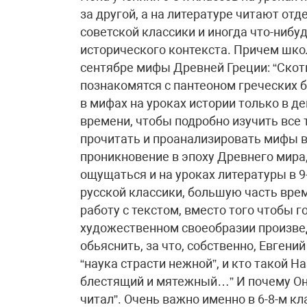
за другой, а на литературе читают от
советской классики и иногда что-нибуд
исторического контекста. Причем школ
сентябре мифы Древней Греции: “Скотн
познакомятся с пантеоном греческих б
в мифах на уроках истории только в де
времени, чтобы подробно изучить все 
прочитать и проанализировать мифы в
проникновение в эпоху Древнего мира
ощущаться и на уроках литературы в 9
русской классики, большую часть вр
работу с текстом, вместо того чтобы 
художественном своеобразии произвед
обьяснить, за что, собственно, Евгений
“наука страсти нежной”, и кто такой На
блестящий и мятежный…” И почему Оне
читал”. Очень важно именно в 6-8-м к