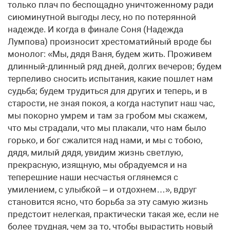
только плач по беспощадно уничтоженному ради
сиюминутной выгоды лесу, но по потерянной
надежде. И когда в финале Соня (Надежда
Лумпова) произносит хрестоматийный вроде бы
монолог: «Мы, дядя Ваня, будем жить. Проживем
длинный-длинный ряд дней, долгих вечеров; будем
терпеливо сносить испытания, какие пошлет нам
судьба; будем трудиться для других и теперь, и в
старости, не зная покоя, а когда наступит наш час,
мы покорно умрем и там за гробом мы скажем,
что мы страдали, что мы плакали, что нам было
горько, и бог сжалится над нами, и мы с тобою,
дядя, милый дядя, увидим жизнь светлую,
прекрасную, изящную, мы обрадуемся и на
теперешние наши несчастья оглянемся с
умилением, с улыбкой – и отдохнем…», вдруг
становится ясно, что борьба за эту самую жизнь
предстоит нелегкая, практически такая же, если не
более трудная, чем за то, чтобы вырастить новый