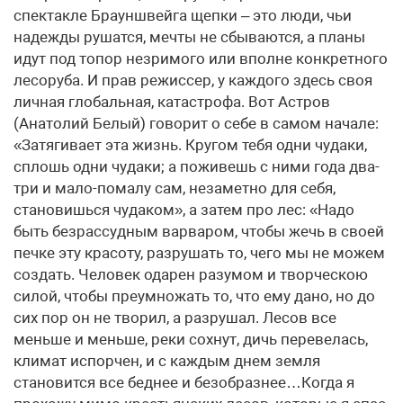
спектакле Брауншвейга щепки – это люди, чьи
надежды рушатся, мечты не сбываются, а планы
идут под топор незримого или вполне конкретного
лесоруба. И прав режиссер, у каждого здесь своя
личная глобальная, катастрофа. Вот Астров
(Анатолий Белый) говорит о себе в самом начале:
«Затягивает эта жизнь. Кругом тебя одни чудаки,
сплошь одни чудаки; а поживешь с ними года два-
три и мало-помалу сам, незаметно для себя,
становишься чудаком», а затем про лес: «Надо
быть безрассудным варваром, чтобы жечь в своей
печке эту красоту, разрушать то, чего мы не можем
создать. Человек одарен разумом и творческою
силой, чтобы преумножать то, что ему дано, но до
сих пор он не творил, а разрушал. Лесов все
меньше и меньше, реки сохнут, дичь перевелась,
климат испорчен, и с каждым днем земля
становится все беднее и безобразнее…Когда я