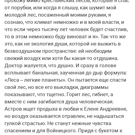
прохожу мимо крестьянских лесов, которые я спас
от порубки, или когда я слышу, как шумит мой
молодой лес, посаженный моими руками, я
сознаю, что климат немножко и в моей власти, и
что если через тысячу лет человек будет счастлив,
то в этом немножко буду виноват и я». Так что же
это, как не экология души, которой не выжить в
безвоздушном пространстве: ей необходим
свежий воздух или хотя бы какая-то отдушина.
Доктор жалуется, что душно. И сразу в голове
всплывает банальная, заученная до дыр формула:
«Леса – легкие планеты». Он пытается еще спасти
свой лес, но все его выкладки, диаграммы
показывают, что тщетно. Горит лес, гибнет, а
вместе с ним загибается душа человеческая.
Астров ищет продыха в любви к Елене Андреевне,
но воздух оказывается отравлен, не надышаться
гулкой страстью. Не станут нежные чувства
спасением и для Войницкого. Придя с букетом к