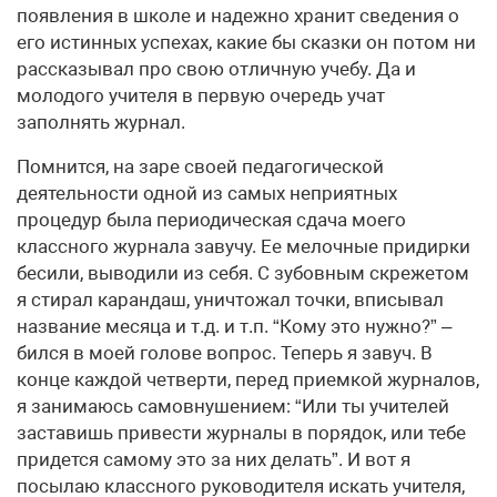
появления в школе и надежно хранит сведения о
его истинных успехах, какие бы сказки он потом ни
рассказывал про свою отличную учебу. Да и
молодого учителя в первую очередь учат
заполнять журнал.
Помнится, на заре своей педагогической
деятельности одной из самых неприятных
процедур была периодическая сдача моего
классного журнала завучу. Ее мелочные придирки
бесили, выводили из себя. С зубовным скрежетом
я стирал карандаш, уничтожал точки, вписывал
название месяца и т.д. и т.п. “Кому это нужно?” –
бился в моей голове вопрос. Теперь я завуч. В
конце каждой четверти, перед приемкой журналов,
я занимаюсь самовнушением: “Или ты учителей
заставишь привести журналы в порядок, или тебе
придется самому это за них делать”. И вот я
посылаю классного руководителя искать учителя,