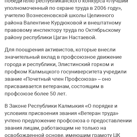
победителю республиканского конкурса «Лучший
уполномоченный по охране труда в 2006 году»,
учителю Вознесеновской школы Целинного
района Валентине Курдюковой и внештатному
правовому инспектору труда по Октябрьскому
району республики Цаган Настаевой.
Для поощрения активистов, которые внесли
значительный вклад в профсоюзное движение
города и республики, Элистинский горком и
профком Калмыцкого госуниверситета учредили
звание «Почетный член Профсоюза» – оно
присваивается ветеранам, состоящим в
профсоюзе более 50 лет.
В Законе Республики Калмыкия «О порядке и
условиях присвоения звания «Ветеран труда»
учтено предложение профсоюза о предоставлении
звания лицам, работающим не только на
освобожденной основе, имеющим грамоту ЦК