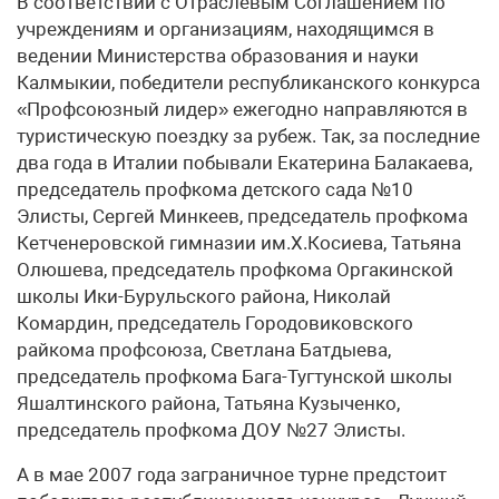
В соответствии с Отраслевым Соглашением по
учреждениям и организациям, находящимся в
ведении Министерства образования и науки
Калмыкии, победители республиканского конкурса
«Профсоюзный лидер» ежегодно направляются в
туристическую поездку за рубеж. Так, за последние
два года в Италии побывали Екатерина Балакаева,
председатель профкома детского сада №10
Элисты, Сергей Минкеев, председатель профкома
Кетченеровской гимназии им.Х.Косиева, Татьяна
Олюшева, председатель профкома Оргакинской
школы Ики-Бурульского района, Николай
Комардин, председатель Городовиковского
райкома профсоюза, Светлана Батдыева,
председатель профкома Бага-Тугтунской школы
Яшалтинского района, Татьяна Кузыченко,
председатель профкома ДОУ №27 Элисты.
А в мае 2007 года заграничное турне предстоит