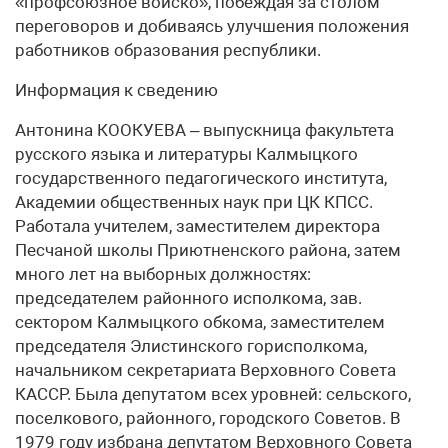
«профсоюзное войско», побеждая за столом
переговоров и добиваясь улучшения положения
работников образования республики.
Информация к сведению
Антонина КООКУЕВА – выпускница факультета
русского языка и литературы Калмыцкого
государственного педагогического института,
Академии общественных наук при ЦК КПСС.
Работала учителем, заместителем директора
Песчаной школы Приютненского района, затем
много лет на выборных должностях:
председателем районного исполкома, зав.
сектором Калмыцкого обкома, заместителем
председателя Элистинского горисполкома,
начальником секретариата Верховного Совета
КАССР. Была депутатом всех уровней: сельского,
поселкового, районного, городского Советов. В
1979 году избрана депутатом Верховного Совета