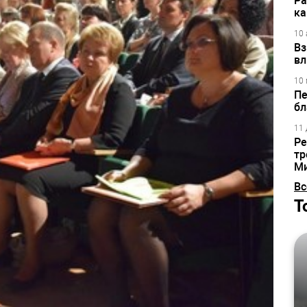
Ра
ка
10 
Вз
вл
10 
Пе
бл
11 
Ре
тр
М
Вс
Т