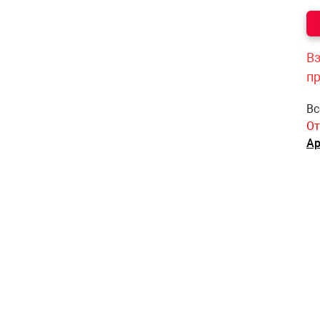
Вз
п
Вс
От
Ар