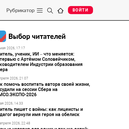
Рубрикатор
ВОЙТИ
Выбор читателей
мая 2026, 17:17
итель, ученик, ИИ – что меняется:
тервью с Артёмом Соловейчиком,
ководителем Индустрии образования
ера
преля 2026, 21:07
к помочь воспитать автора своей жизни,
судили на сессии Сбера на
МСО.ЭКСПО-2026
ая 2026, 14:33
итель пишет с войны: как лицеисты и
дагог вернули имя героя на обелиск
апреля 2026, 22:48