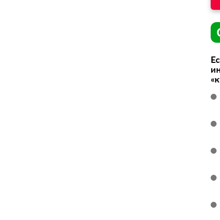
Ес
ин
«