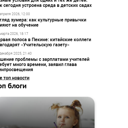
зные условия для одних и тех же детей:
к сегодня устроена среда в детских садах
апреля 2026, 12:00
гляд зумера: как культурные привычки
ияют на обучение
марта 2026, 18:17
рвая полоса в Пекине: китайские коллеги
агодарят «Учительскую газету»
декабря 2025, 21:40
шение проблемы с зарплатами учителей
ебует много времени, заявил глава
инпросвещения
е топ новости
оп блоги