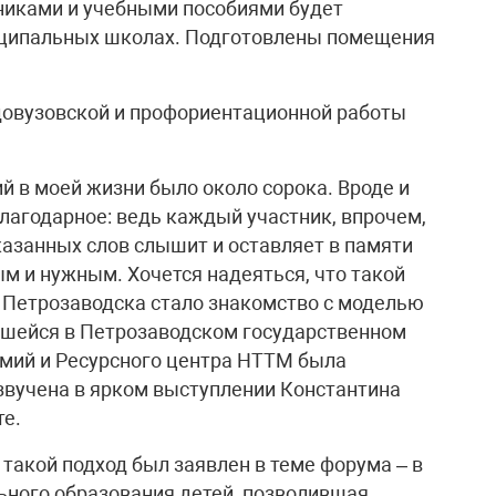
бниками и учебными пособиями будет
иципальных школах. Подготовлены помещения
довузовской и профориентационной работы
й в моей жизни было около сорока. Вроде и
еблагодарное: ведь каждый участник, впрочем,
сказанных слов слышит и оставляет в памяти
ым и нужным. Хочется надеяться, что такой
 Петрозаводска стало знакомство с моделью
вшейся в Петрозаводском государственном
емий и Ресурсного центра НТТМ была
звучена в ярком выступлении Константина
те.
 такой подход был заявлен в теме форума – в
ьного образования детей, позволившая