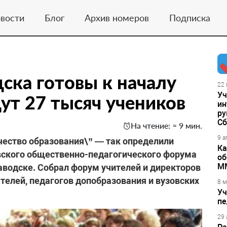
вости
Блог
Архив номеров
Подписка
ка готовы к началу
22 
Уч
ут 27 тысяч учеников
ин
ру
Сб
На чтение: ≈ 9 мин.
9 а
ество образования\” — так определили
Ка
вского общественно-педагогического форума
об
М
аводске. Собрал форум учителей и директоров
телей, педагогов допобразования и вузовских
8 м
Уч
пе
29 