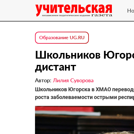
Но
Образование UG.RU
Школьников Югорс
дистант
Автор:
Лилия Суворова
Школьников Югорска в ХМАО переводя
роста заболеваемости острыми респ