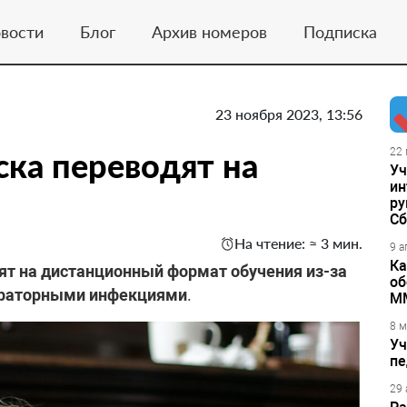
вости
Блог
Архив номеров
Подписка
23 ноября 2023, 13:56
ка переводят на
22 
Уч
ин
ру
Сб
На чтение: ≈ 3 мин.
9 а
Ка
т на дистанционный формат обучения из-за
об
ираторными инфекциями
.
М
8 м
Уч
пе
29 