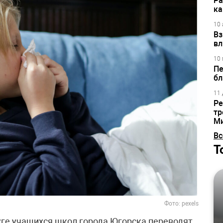
Ра
ка
10 
Вз
вл
10 
Пе
бл
11 
Ре
тр
М
Вс
Т
Фото: pexels
ге учащихся школ города Югорска переводят