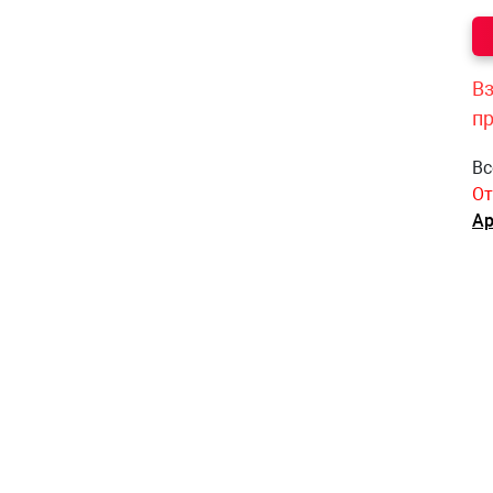
Вз
п
Вс
От
Ар