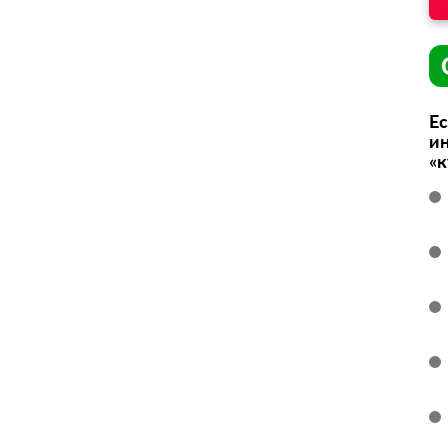
Ес
ин
«