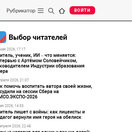
Рубрикатор
ВОЙТИ
Выбор читателей
мая 2026, 17:17
итель, ученик, ИИ – что меняется:
тервью с Артёмом Соловейчиком,
ководителем Индустрии образования
ера
преля 2026, 21:07
к помочь воспитать автора своей жизни,
судили на сессии Сбера на
МСО.ЭКСПО-2026
ая 2026, 14:33
итель пишет с войны: как лицеисты и
дагог вернули имя героя на обелиск
апреля 2026, 22:48