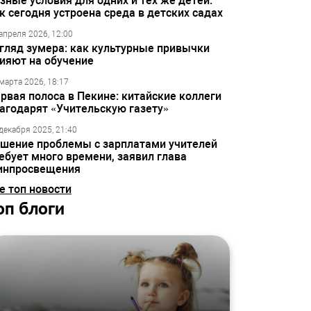
зные условия для одних и тех же детей:
к сегодня устроена среда в детских садах
апреля 2026, 12:00
гляд зумера: как культурные привычки
ияют на обучение
марта 2026, 18:17
рвая полоса в Пекине: китайские коллеги
агодарят «Учительскую газету»
декабря 2025, 21:40
шение проблемы с зарплатами учителей
ебует много времени, заявил глава
инпросвещения
е топ новости
оп блоги