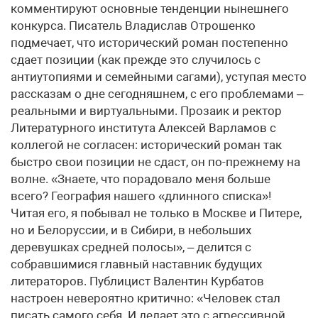
комментируют основные тенденции нынешнего
конкурса. Писатель Владислав Отрошенко
подмечает, что исторический роман постепенно
сдает позиции (как прежде это случилось с
антиутопиями и семейными сагами), уступая место
рассказам о дне сегодняшнем, с его проблемами –
реальными и виртуальными. Прозаик и ректор
Литературного института Алексей Варламов с
коллегой не согласен: исторический роман так
быстро свои позиции не сдаст, он по-прежнему на
волне. «Знаете, что порадовало меня больше
всего? География нашего «длинного списка»!
Читая его, я побывал не только в Москве и Питере,
но и Белоруссии, и в Сибири, в небольших
деревушках средней полосы», – делится с
собравшимися главный наставник будущих
литераторов. Публицист Валентин Курбатов
настроен невероятно критично: «Человек стал
писать самого себя. И делает это с агрессивной