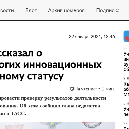
вости
Блог
Архив номеров
Подписка
22 января 2021, 13:46
сказал о
22 
Уч
ин
ногих инновационных
ру
Сб
ному статусу
9 а
Ка
На чтение: ≈ 1 мин.
об
М
ровести проверку результатов деятельности
8 м
ования. Об этом сообщил глава ведомства
Уч
ции в ТАСС.
пе
29 