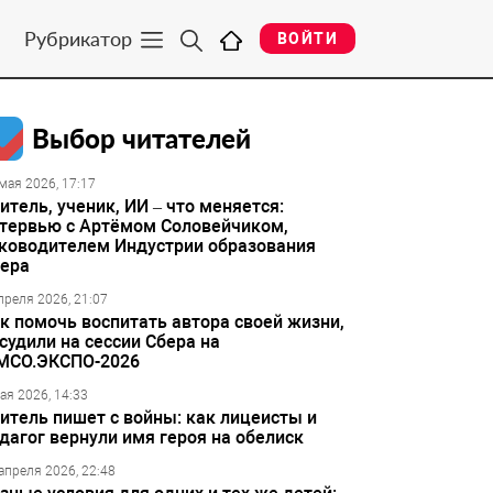
Рубрикатор
ВОЙТИ
Выбор читателей
мая 2026, 17:17
итель, ученик, ИИ – что меняется:
тервью с Артёмом Соловейчиком,
ководителем Индустрии образования
ера
преля 2026, 21:07
к помочь воспитать автора своей жизни,
судили на сессии Сбера на
МСО.ЭКСПО-2026
ая 2026, 14:33
итель пишет с войны: как лицеисты и
дагог вернули имя героя на обелиск
апреля 2026, 22:48