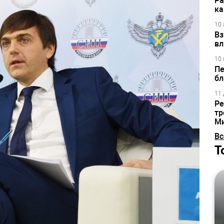
Ра
ка
10 
Вз
вл
10 
Пе
бл
11 
Ре
тр
М
Вс
Т