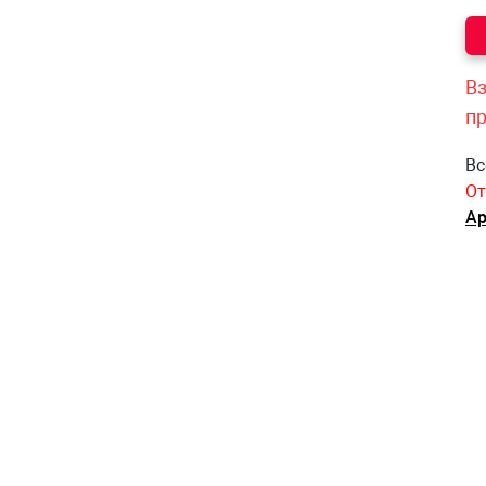
Вз
п
Вс
От
Ар