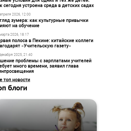
зные условия для одних и тех же детей:
к сегодня устроена среда в детских садах
апреля 2026, 12:00
гляд зумера: как культурные привычки
ияют на обучение
марта 2026, 18:17
рвая полоса в Пекине: китайские коллеги
агодарят «Учительскую газету»
декабря 2025, 21:40
шение проблемы с зарплатами учителей
ебует много времени, заявил глава
инпросвещения
е топ новости
оп блоги