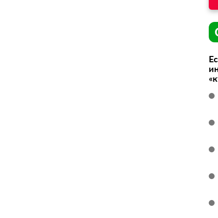
Ес
ин
«