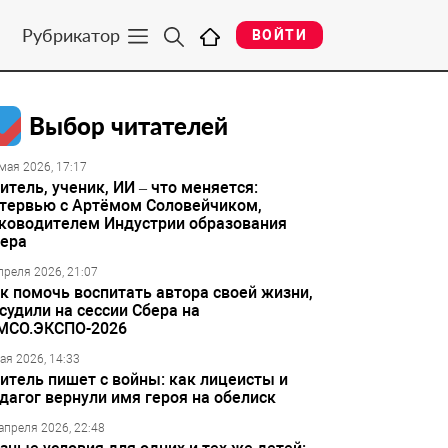
Рубрикатор
ВОЙТИ
Выбор читателей
мая 2026, 17:17
итель, ученик, ИИ – что меняется:
тервью с Артёмом Соловейчиком,
ководителем Индустрии образования
ера
преля 2026, 21:07
к помочь воспитать автора своей жизни,
судили на сессии Сбера на
МСО.ЭКСПО-2026
ая 2026, 14:33
итель пишет с войны: как лицеисты и
дагог вернули имя героя на обелиск
апреля 2026, 22:48