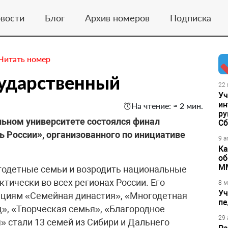
вости
Блог
Архив номеров
Подписка
Читать номер
сударственный
22 
Уч
ин
На чтение: ≈ 2 мин.
ру
льном университете состоялся финал
Сб
ь России», организованного по инициативе
9 а
Ка
об
М
годетные семьи и возродить национальные
ктически во всех регионах России. Его
8 м
Уч
ациям «Семейная династия», «Многодетная
пе
», «Творческая семья», «Благородное
29 
» стали 13 семей из Сибири и Дальнего