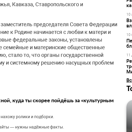
Ра
жья, Кавказа, Ставропольского и
ка
10 
Вз
, заместитель председателя Совета Федерации
вл
ие к Родине начинается с любви к матери и
10 
новые федеральные законы, установлены
Пе
бл
ые семейные и материнские общественные
ию, стало то, что органы государственной
11 
Ре
ому и системному решению насущных проблем
тр
М
Вс
Т
сной, куда ты скорее пойдёшь за «культурным
 нахожу ролики и подборки.
сайты — нужны надёжные факты.