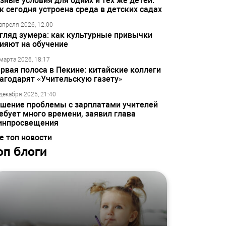
зные условия для одних и тех же детей:
к сегодня устроена среда в детских садах
апреля 2026, 12:00
гляд зумера: как культурные привычки
ияют на обучение
марта 2026, 18:17
рвая полоса в Пекине: китайские коллеги
агодарят «Учительскую газету»
декабря 2025, 21:40
шение проблемы с зарплатами учителей
ебует много времени, заявил глава
инпросвещения
е топ новости
оп блоги