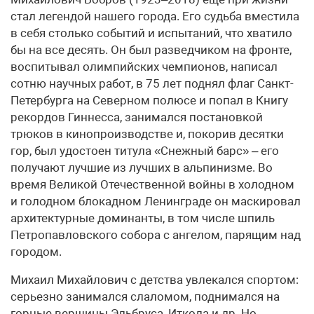
стал легендой нашего города. Его судьба вместила
в себя столько событий и испытаний, что хватило
бы на все десять. Он был разведчиком на фронте,
воспитывал олимпийских чемпионов, написал
сотню научных работ, в 75 лет поднял флаг Санкт-
Петербурга на Северном полюсе и попал в Книгу
рекордов Гиннесса, занимался постановкой
трюков в кинопроизводстве и, покорив десятки
гор, был удостоен титула «Снежный барс» – его
получают лучшие из лучших в альпинизме. Во
время Великой Отечественной войны в холодном
и голодном блокадном Ленинграде он маскировал
архитектурные доминанты, в том числе шпиль
Петропавловского собора с ангелом, парящим над
городом.
Михаил Михайлович с детства увлекался спортом:
серьезно занимался слаломом, поднимался на
горные вершины Эльбруса, Иткола и др. Но