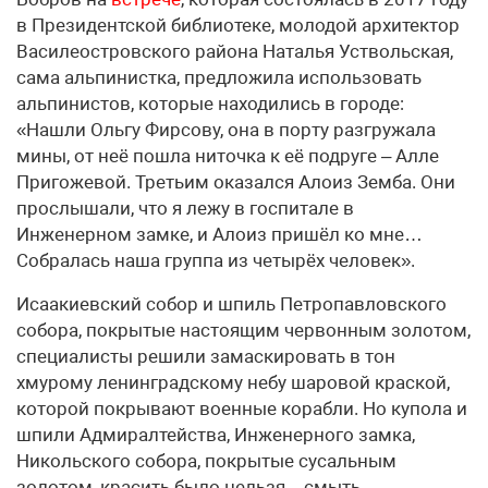
в Президентской библиотеке, молодой архитектор
Василеостровского района Наталья Уствольская,
сама альпинистка, предложила использовать
альпинистов, которые находились в городе:
«Нашли Ольгу Фирсову, она в порту разгружала
мины, от неё пошла ниточка к её подруге – Алле
Пригожевой. Третьим оказался Алоиз Земба. Они
прослышали, что я лежу в госпитале в
Инженерном замке, и Алоиз пришёл ко мне…
Собралась наша группа из четырёх человек».
Исаакиевский собор и шпиль Петропавловского
собора, покрытые настоящим червонным золотом,
специалисты решили замаскировать в тон
хмурому ленинградскому небу шаровой краской,
которой покрывают военные корабли. Но купола и
шпили Адмиралтейства, Инженерного замка,
Никольского собора, покрытые сусальным
золотом, красить было нельзя – смыть