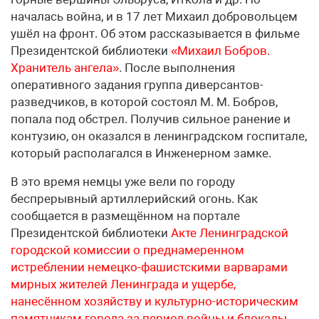
началась война, и в 17 лет Михаил добровольцем
ушёл на фронт. Об этом рассказывается в фильме
Президентской библиотеки
«Михаил Бобров.
Хранитель ангела»
. После выполнения
оперативного задания группа диверсантов-
разведчиков, в которой состоял М. М. Бобров,
попала под обстрел. Получив сильное ранение и
контузию, он оказался в ленинградском госпитале,
который располагался в Инженерном замке.
В это время немцы уже вели по городу
беспрерывный артиллерийский огонь. Как
сообщается в размещённом на портале
Президентской библиотеки
Акте Ленинградской
городской комиссии о преднамеренном
истреблении немецко-фашистскими варварами
мирных жителей Ленинграда и ущербе,
нанесённом хозяйству и культурно-историческим
памятникам города за период войны и блокады