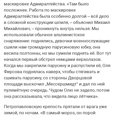
маскировке Адмиралтейства. «Там было
посложнее. Работа по маскировке
Адмиралтейства была особенно долгой – всё дело
в сложной конструкции шпиля, – объяснил Михаил
Михайлович, – проникнуть внутрь нельзя. Мы
использовали обычное альпинистское
снаряжение: поднялись, девочки-военнослужащие
сшили нам громадную парусиновую юбку, она
весила полтонны, но мы сумели поднять её. Вот тут
начался первый обстрел немцами верхолазов.
Когда мы закрепили парусину и распустили её, Оля
Фирсова поднялась наверх, чтобы стягивать и
сшивать парусину, со стороны Дворцовой
площади выскочил „Мессершмидт“ и дал по ней
пулемётную очередь. Чудом Олю не задело, потом
она рассказывала, что видела лицо лётчика».
Петропавловскую крепость прятали от врага уже
зимой, по ночам. «В самый мороз, он порой