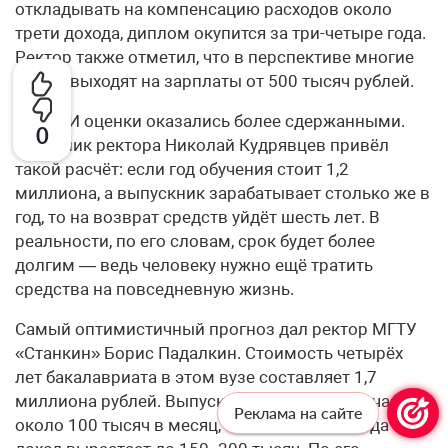
откладывать на компенсацию расходов около
трети дохода, диплом окупится за три-четыре года.
Ректор также отметил, что в перспективе многие
из них выходят на зарплаты от 500 тысяч рублей.
В МФТИ оценки оказались более сдержанными.
0
Советник ректора Николай Кудрявцев привёл
такой расчёт: если год обучения стоит 1,2
миллиона, а выпускник зарабатывает столько же в
год, то на возврат средств уйдёт шесть лет. В
реальности, по его словам, срок будет более
долгим — ведь человеку нужно ещё тратить
средства на повседневную жизнь.
Самый оптимистичный прогноз дал ректор МГТУ
«Станкин» Борис Падалкин. Стоимость четырёх
лет бакалавриата в этом вузе составляет 1,7
миллиона рублей. Выпускник-инженер получает
Реклама на сайте
около 100 тысяч в месяц, а через два-три года его