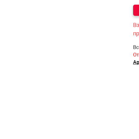
Вз
п
Вс
От
Ар