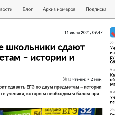
вости
Блог
Архив номеров
Подписка
11 июня 2021, 09:47
е школьники сдают
22 
Уч
ин
етам – истории и
ру
Сб
9 а
Ка
На чтение: ≈ 2 мин.
об
М
оит сдавать ЕГЭ по двум предметам – истории
8 м
т те ученики, которым необходимы баллы при
Уч
пе
29 