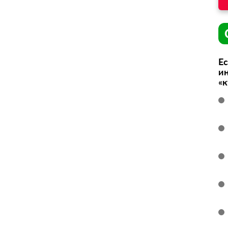
Ес
ин
«