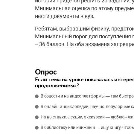
истории придется решить 25 заданий,
Минимальная оценка по этому предмет
нести документы в вуз.
Ребятам, выбравшим физику, предстоит
Минимальный порог для поступления в 
– 36 баллов. На оба экзамена запрещ
Опрос
Если тема на уроке показалась интере
продолжением»?
В соцсети и на видеоплатформы — там быстро
В онлайн‑энциклопедии, научно‑популярные 
На выставки, лекции, экскурсии — люблю «жи
В библиотеку или книжный — ищу книгу, чтобы