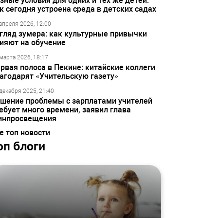
зные условия для одних и тех же детей:
к сегодня устроена среда в детских садах
апреля 2026, 12:00
гляд зумера: как культурные привычки
ияют на обучение
марта 2026, 18:17
рвая полоса в Пекине: китайские коллеги
агодарят «Учительскую газету»
декабря 2025, 21:40
шение проблемы с зарплатами учителей
ебует много времени, заявил глава
инпросвещения
е топ новости
оп блоги