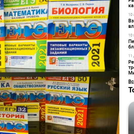
Ра
ка
10 
Вз
вл
10 
Пе
бл
11 
Ре
тр
М
Вс
Т