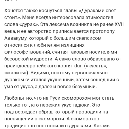
Хочется также коснуться главы «Дураками свет
стоит». Меня всегда интересовала этимология
слова «дурак». Эта лексема возникла не ранее XVII
века, и ее авторство приписывается протопопу
Аввакуму, который с большим скепсисом
относился к любителям излишних
философствований, считая таковых носителями
бесовской мудрости. А само слово образовано от
праиндоевропейского корня -dur- («кусать»,
«жалить»). Видимо, поэтому первоначально
дураком считался укушенный, затем сошедший с
ума от укуса, а далее и вовсе безумный.
Любопытно, что на Руси скоморохом мог стать
только тот, кто пережил укус гадюки. Это
подтверждает обряд, который проводили на
посвящении в скоморохи. А скоморохов
традиционно соотносили с дураками. Как мы