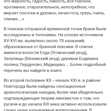
это мерзость, гадость, пакость, все гнусное,
противное, отвратительное, непотребное, что
мерзит плотски и духовно, нечистота, грязь, гниль,
тление…»
В поисках отправной временной точки брани были
исследованы и топонимы. На основе источников
XV-XVI вв. выявлено около 70 названий,
образованных от бранной лексики. В списке
имеются волости Елда (Углический уезд),
Залупицы (Вяземский уезд), деревни Бздихина
поляна, Пердуново, Мудищево… Более подробный
перечень вы найдете в книге.
Во второй половине XX – начале XXI в. в районе
Новгорода были найдены сенсационные
археологические находки, более чем убедительно
подтверждающие теории лингвистов о том, что
русичи и до начала XIII века активно использовали
слова, ныне называемые матерщинными. В