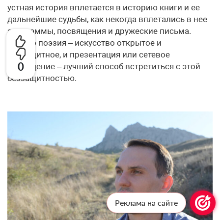
устная история вплетается в историю книги и ее
дальнейшие судьбы, как некогда вплетались в нее
эпиграммы, посвящения и дружеские письма.
Просто поэзия – искусство открытое и
беззащитное, и презентация или сетевое
0
обсуждение – лучший способ встретиться с этой
беззащитностью.
Реклама на сайте