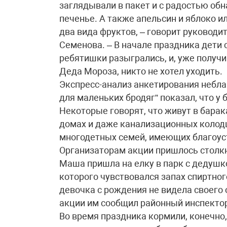
заглядывали в пакет и с радостью об
печенье. А также апельсин и яблоко и
два вида фруктов, – говорит руковод
Семенова. – В начале праздника дети 
ребятишки разыгрались, и, уже получ
Деда Мороза, никто не хотел уходить.
Экспресс-анализ анкетирования небла
для маленьких бродяг” показал, что у
Некоторые говорят, что живут в барак
домах и даже канализационных колодц
многодетных семей, имеющих благоус
Организаторам акции пришлось столк
Маша пришла на елку в парк с дедушк
которого чувствовался запах спиртног
девочка с рождения не видела своего 
акции им сообщил районный инспектор
Во время праздника кормили, конечно