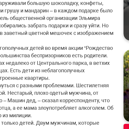
наруживали большую шоколадку, конфеты,
ли грушу и мандарин – в каждом подарке было
итель общественной организации Эльмира
собирались забрать подарки и сразу уйти. Но
ив заветный цветной мешочек с изображением
гополучных детей во время акции “Рождество
 большинства беспризорников есть родители.
ах недалеко от Центрального парка, в ветхих
ах. Есть дети из неблагополучных
троенные квартиры.
нуться с разными проблемами. Шестилетняя
ой. Нестарый, плохо одетый мужчина, от
о – Машин дед, – сказал корреспонденту, что
отца, а ее мама злоупотребляет алкоголем. Об
 из милиции.
, только детей. Двум мужчинам, которые