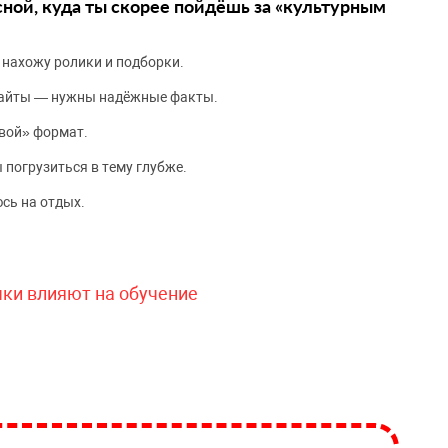
сной, куда ты скорее пойдёшь за «культурным
 нахожу ролики и подборки.
сайты — нужны надёжные факты.
вой» формат.
 погрузиться в тему глубже.
сь на отдых.
чки влияют на обучение