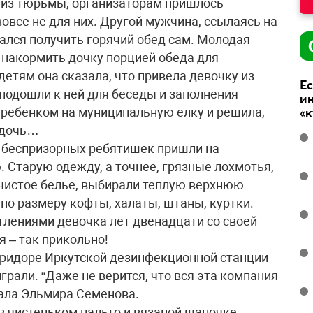
 из тюрьмы, организаторам пришлось
вовсе не для них. Другой мужчина, ссылаясь на
ытался получить горячий обед сам. Молодая
 накормить дочку порцией обеда для
етям она сказала, что привела девочку из
Ес
 подошли к ней для беседы и заполнения
ин
с ребенком на муниципальную елку и решила,
«
 дочь…
и беспризорных ребятишек пришли на
Старую одежду, а точнее, грязные лохмотья,
 чистое белье, выбирали теплую верхнюю
по размеру кофты, халаты, штаны, куртки.
атлениями девочка лет двенадцати со своей
я – так прикольно!
оридоре Иркутской дезинфекционной станции
грали. “Даже не верится, что вся эта компания
азала Эльмира Семенова.
в чистеньком пальто и вязаной шапочке.