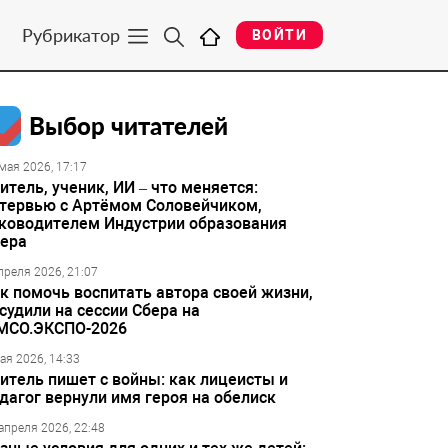
Рубрикатор
ВОЙТИ
Выбор читателей
мая 2026, 17:17
итель, ученик, ИИ – что меняется:
тервью с Артёмом Соловейчиком,
ководителем Индустрии образования
ера
преля 2026, 21:07
к помочь воспитать автора своей жизни,
судили на сессии Сбера на
МСО.ЭКСПО-2026
ая 2026, 14:33
итель пишет с войны: как лицеисты и
дагог вернули имя героя на обелиск
апреля 2026, 22:48