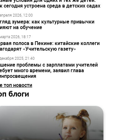
зные условия для одних и тех же детей:
к сегодня устроена среда в детских садах
апреля 2026, 12:00
гляд зумера: как культурные привычки
ияют на обучение
марта 2026, 18:17
рвая полоса в Пекине: китайские коллеги
агодарят «Учительскую газету»
декабря 2025, 21:40
шение проблемы с зарплатами учителей
ебует много времени, заявил глава
инпросвещения
е топ новости
оп блоги