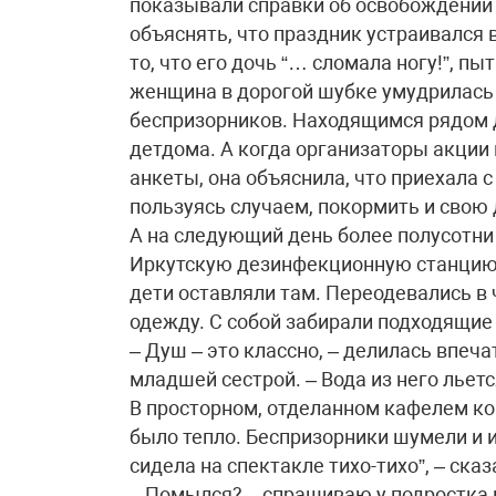
показывали справки об освобождении
объяснять, что праздник устраивался 
то, что его дочь “… сломала ногу!”, п
женщина в дорогой шубке умудрилась
беспризорников. Находящимся рядом д
детдома. А когда организаторы акции
анкеты, она объяснила, что приехала 
пользуясь случаем, покормить и свою
А на следующий день более полусотн
Иркутскую дезинфекционную станцию. 
дети оставляли там. Переодевались в
одежду. С собой забирали подходящие 
– Душ – это классно, – делилась впеч
младшей сестрой. – Вода из него льетс
В просторном, отделанном кафелем к
было тепло. Беспризорники шумели и и
сидела на спектакле тихо-тихо”, – ск
– Помылся? – спрашиваю у подростка 