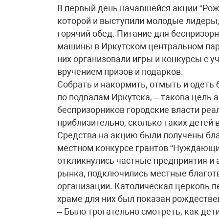
В первый день начавшейся акции “Рож
которой и выступили молодые лидеры,
горячий обед. Питание для беспризорн
машины в Иркутском центральном парк
них организовали игры и конкурсы с у
вручением призов и подарков.
Собрать и накормить, отмыть и одеть
по подвалам Иркутска, – такова цель 
беспризорников городские власти реа
приблизительно, сколько таких детей 
Средства на акцию были получены бл
местном конкурсе грантов “Нуждающи
откликнулись частные предприятия и
рынка, подключились местные благо
организации. Католическая церковь п
храме для них был показан рождестве
– Было трогательно смотреть, как дет