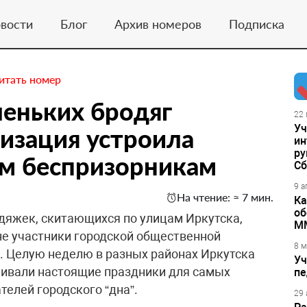
вости
Блог
Архив номеров
Подписка
итать номер
еньких бродяг
22 
Уч
изация устроила
ин
ру
им беспризорникам
Сб
9 а
На чтение: ≈ 7 мин.
Ка
об
дяжек, скитающихся по улицам Иркутска,
М
мне участники городской общественной
8 м
. Целую неделю в разных районах Иркутска
Уч
ивали настоящие праздники для самых
пе
елей городского “дна”.
29 