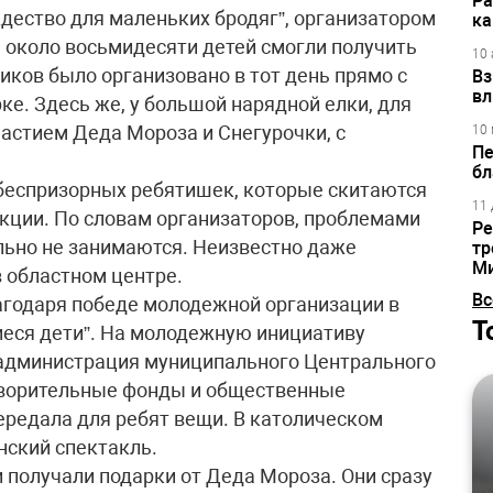
Ра
дество для маленьких бродяг”, организатором
ка
 около восьмидесяти детей смогли получить
10 
иков было организовано в тот день прямо с
Вз
вл
е. Здесь же, у большой нарядной елки, для
частием Деда Мороза и Снегурочки, с
10 
Пе
бл
 беспризорных ребятишек, которые скитаются
11 
акции. По словам организаторов, проблемами
Ре
льно не занимаются. Неизвестно даже
тр
М
в областном центре.
Вс
агодаря победе молодежной организации в
Т
еся дети”. На молодежную инициативу
 администрация муниципального Центрального
творительные фонды и общественные
ередала для ребят вещи. В католическом
нский спектакль.
и получали подарки от Деда Мороза. Они сразу