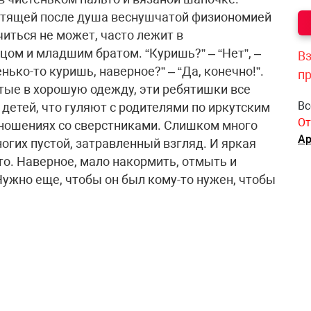
естящей после душа веснушчатой физиономией
читься не может, часто лежит в
цом и младшим братом. “Куришь?” – “Нет”, –
Вз
нько-то куришь, наверное?” – “Да, конечно!”.
п
ые в хорошую одежду, эти ребятишки все
Вс
 детей, что гуляют с родителями по иркутским
От
тношениях со сверстниками. Слишком много
Ар
ногих пустой, затравленный взгляд. И яркая
то. Наверное, мало накормить, отмыть и
Нужно еще, чтобы он был кому-то нужен, чтобы