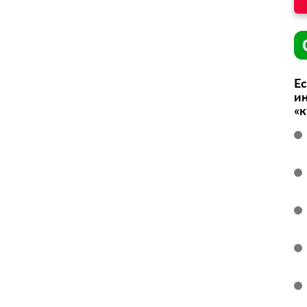
Ес
ин
«