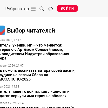
Рубрикатор
ВОЙТИ
Выбор читателей
мая 2026, 17:17
итель, ученик, ИИ – что меняется:
тервью с Артёмом Соловейчиком,
ководителем Индустрии образования
ера
преля 2026, 21:07
к помочь воспитать автора своей жизни,
судили на сессии Сбера на
МСО.ЭКСПО-2026
ая 2026, 14:33
итель пишет с войны: как лицеисты и
дагог вернули имя героя на обелиск
апреля 2026, 22:48