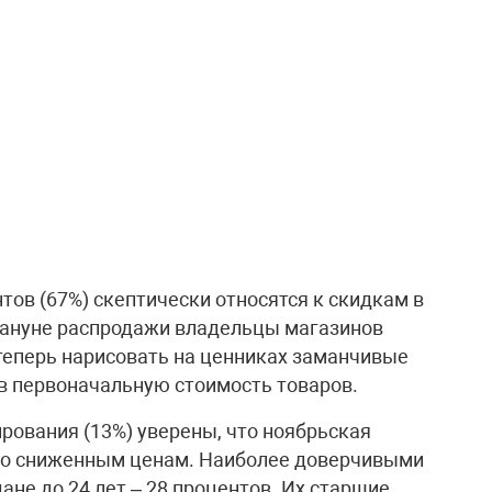
в (67%) скептически относятся к скидкам в
акануне распродажи владельцы магазинов
теперь нарисовать на ценниках заманчивые
ув первоначальную стоимость товаров.
рования (13%) уверены, что ноябрьская
по сниженным ценам. Наиболее доверчивыми
не до 24 лет – 28 процентов. Их старшие