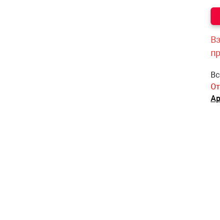
Вз
п
Вс
От
Ар