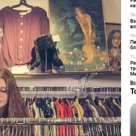
Ра
ка
10 
Вз
вл
10 
Пе
бл
11 
Ре
тр
М
Вс
Т