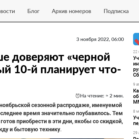
вости
Блог
Архив номеров
Подписка
3 ноября 2022, 06:00
ше доверяют «черной
22 
Уч
ин
ый 10-й планирует что-
ру
Сб
9 а
Ка
На чтение: ≈ 2 мин.
об
М
 ноябрьской сезонной распродаже, именуемой
8 м
последнее время значительно поубавилось. Тем
Уч
отов приобрести в эти дни, якобы со скидкой,
пе
жду и бытовую технику
.
29 