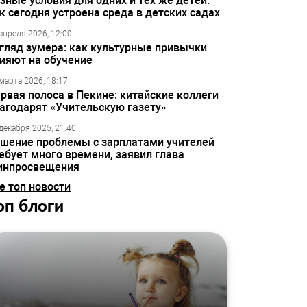
зные условия для одних и тех же детей:
к сегодня устроена среда в детских садах
апреля 2026, 12:00
гляд зумера: как культурные привычки
ияют на обучение
марта 2026, 18:17
рвая полоса в Пекине: китайские коллеги
агодарят «Учительскую газету»
декабря 2025, 21:40
шение проблемы с зарплатами учителей
ебует много времени, заявил глава
инпросвещения
е топ новости
оп блоги