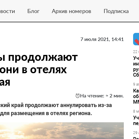
вости
Блог
Архив номеров
Подписка
7 июля 2021, 14:41
ты продолжают
22 
Уч
ин
они в отелях
ру
Сб
ая
9 а
Ка
На чтение: ≈ 2 мин.
об
М
рский край продолжают аннулировать из-за
8 м
для размещения в отелях региона.
Уч
пе
29 