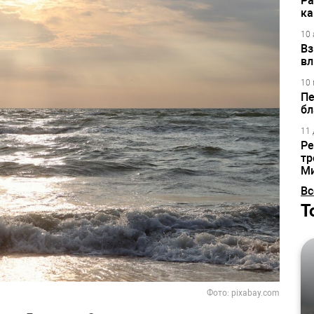
Ра
ка
10 
Вз
вл
10 
Пе
бл
11 
Ре
тр
М
Вс
Т
Фото: pixabay.com