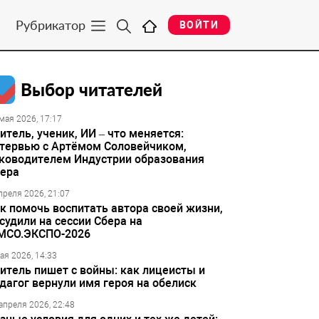
Рубрикатор
ВОЙТИ
Выбор читателей
мая 2026, 17:17
итель, ученик, ИИ – что меняется:
тервью с Артёмом Соловейчиком,
ководителем Индустрии образования
ера
преля 2026, 21:07
к помочь воспитать автора своей жизни,
судили на сессии Сбера на
МСО.ЭКСПО-2026
ая 2026, 14:33
итель пишет с войны: как лицеисты и
дагог вернули имя героя на обелиск
апреля 2026, 22:48