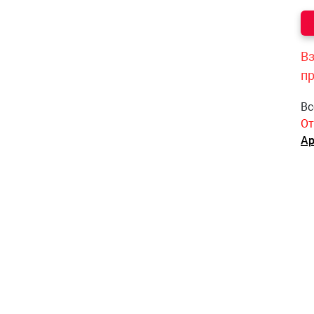
Вз
п
Вс
От
Ар