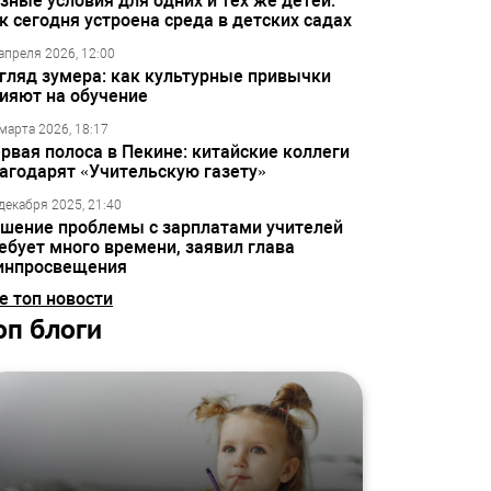
зные условия для одних и тех же детей:
к сегодня устроена среда в детских садах
апреля 2026, 12:00
гляд зумера: как культурные привычки
ияют на обучение
марта 2026, 18:17
рвая полоса в Пекине: китайские коллеги
агодарят «Учительскую газету»
декабря 2025, 21:40
шение проблемы с зарплатами учителей
ебует много времени, заявил глава
инпросвещения
е топ новости
оп блоги