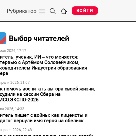
Рубрикатор
ВОЙТИ
Выбор читателей
мая 2026, 17:17
итель, ученик, ИИ – что меняется:
тервью с Артёмом Соловейчиком,
ководителем Индустрии образования
ера
преля 2026, 21:07
к помочь воспитать автора своей жизни,
судили на сессии Сбера на
МСО.ЭКСПО-2026
ая 2026, 14:33
итель пишет с войны: как лицеисты и
дагог вернули имя героя на обелиск
апреля 2026, 22:48