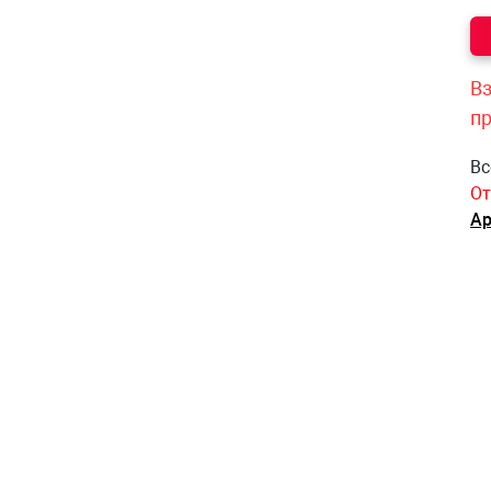
Вз
п
Вс
От
Ар