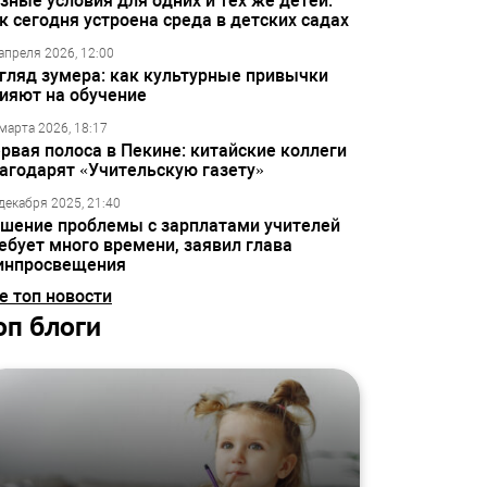
зные условия для одних и тех же детей:
к сегодня устроена среда в детских садах
апреля 2026, 12:00
гляд зумера: как культурные привычки
ияют на обучение
марта 2026, 18:17
рвая полоса в Пекине: китайские коллеги
агодарят «Учительскую газету»
декабря 2025, 21:40
шение проблемы с зарплатами учителей
ебует много времени, заявил глава
инпросвещения
е топ новости
оп блоги