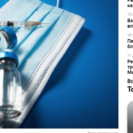
Ра
ка
10 
Вз
вл
10 
Пе
бл
11 
Ре
тр
М
Вс
Т