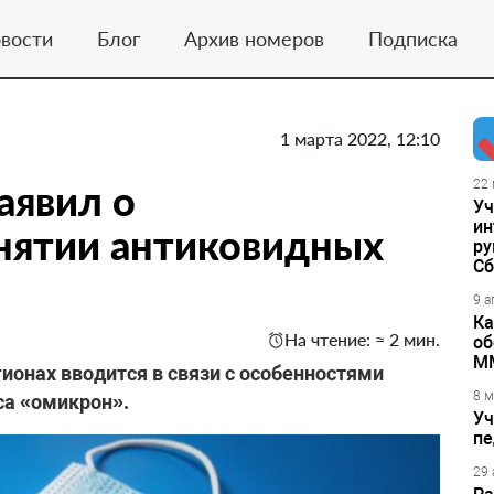
вости
Блог
Архив номеров
Подписка
1 марта 2022, 12:10
аявил о
22 
Уч
ин
нятии антиковидных
ру
Сб
9 а
Ка
На чтение: ≈ 2 мин.
об
М
ионах вводится в связи с особенностями
8 м
са «омикрон».
Уч
пе
29 