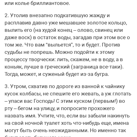
или колье бриллиантовое.
2. Утолив внезапно подкатившую жажду и
расплавив давно уже мешавшее золотое кольцо,
вылить его (на худой конец – олово, свинец или
даже воск) в остаток воды, загадав при этом все о
том же. Что вам “выльется”, то и будет. Против
судьбы не попрешь. Можно подойти к этому
процессу творчески: лить, скажем, не в воду, а в
коньяк, лучше в греческий (заграница все-таки).
Тогда, может, и суженый будет из-за бугра.
3. Утром, схватив по дороге из ванной к чайнику
кусок колбасы, не спешите его жевать, а уж глотать
– упаси вас Господь! С этим куском (первым!) во
рту – бегом на улицу, и попросите прохожего
назвать имя. Учтите, что, если вы забыли накинуть
на свой ночной туалет хоть что-нибудь еще, имена
могут быть очень неожиданными. Но именно так