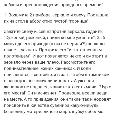
забавы и препровождения праздного времени”.
1. Возьмите 2 прибора, зеркало и свечу. Поставьте
их на стол в абсолютно пустой “горнице”.
Зажгите свечу и, сев напротив зеркала, гадайте:
“Суженый, ряженый, приди ко мне ужинать”. За 5
минут до его прихода (а вы не верили?!) зеркало
начнет тускнеть. Протрите его “изготовленным
полотенцем”. И вот появляется некто и смотрит в
зеркало через ваше плечо. Рассмотрите его
повнимательнее: жених как-никак. И коли
приглянется – хватайте, и в загс, чтобы штампиком
в паспорте все визуализировать. А уж если
женишок не подошел, кричите что есть мочи: “Чур с
его места!” Он и исчезнет. Проверьте, все ли вещи
на месте. А то привидения, они такие, так и норовят
присвоить в качестве сувенира какую-нибудь
безделицу материального мира: шубку соболью