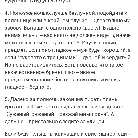
будут звать будущего мужа.
4. Попозже ночью, лучше безлунной, подойдите к
поленнице или в крайнем случае – к деревянному
забору. Вытащите одно полено (доску). Будьте
внимательны – вас никто не должен видеть, иначе
можете загреметь суток на 15. Изучите оный
предмет. Если оно гладкое – муж будет хороший, а
если “суковато с трещинами” – дурной и сердитый.
Но не расстраивайтесь. Есть поверье, что такое
некачественное бревнышко – явное
предзнаменование богатого спутника жизни, а
гладкое – бедного.
5. Далеко за полночь, закончив писать планы
уроков на III четверть, сядьте у окна и загадайте:
“Суженый, ряженый, поезжай мимо окна”. А
дальше – пристально следите за улицей.
Если будут слышны кричащие и свистящие люди –