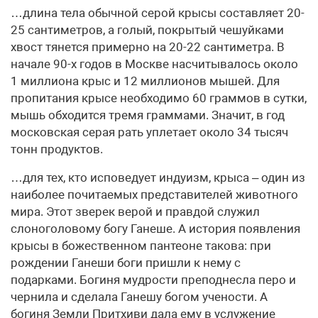
…длина тела обычной серой крысы составляет 20-
25 сантиметров, а голый, покрытый чешуйками
хвост тянется примерно на 20-22 сантиметра. В
начале 90-х годов в Москве насчитывалось около
1 миллиона крыс и 12 миллионов мышей. Для
пропитания крысе необходимо 60 граммов в сутки,
мышь обходится тремя граммами. Значит, в год
московская серая рать уплетает около 34 тысяч
тонн продуктов.
…для тех, кто исповедует индуизм, крыса – один из
наиболее почитаемых представителей животного
мира. Этот зверек верой и правдой служил
слоноголовому богу Ганеше. А история появления
крысы в божественном пантеоне такова: при
рождении Ганеши боги пришли к нему с
подарками. Богиня мудрости преподнесла перо и
чернила и сделала Ганешу богом учености. А
богиня Земли Притхиви дала ему в услужение