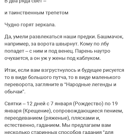
В два ряда свет –
и таинственным трепетом
Чудно горят зеркала.
Да, умели развлекаться наши предки. Башмачок,
например, за ворота швырнут. Кому по лбу
попадет – с ним и под венец. Парень наутро
очухается, а он уж у жены под каблуком.
Итак, если вам взгрустнулось и будущее рисуется
то в виде большого путча, то в виде маленького
переворота, загляните в “Народные легенды и
обычаи”.
Святки – 12 дней с 7 января (Рождество) по 19
января (Крещение), сопровождающиеся пением,
переодеванием (ряженые), плясками и,
естественно, гаданием. Мы предлагаем вам
несколько старинных способов гадания “для