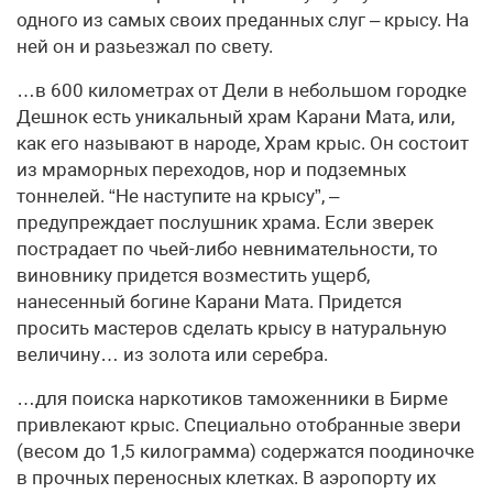
одного из самых своих преданных слуг – крысу. На
ней он и разьезжал по свету.
…в 600 километрах от Дели в небольшом городке
Дешнок есть уникальный храм Карани Мата, или,
как его называют в народе, Храм крыс. Он состоит
из мраморных переходов, нор и подземных
тоннелей. “Не наступите на крысу”, –
предупреждает послушник храма. Если зверек
пострадает по чьей-либо невнимательности, то
виновнику придется возместить ущерб,
нанесенный богине Карани Мата. Придется
просить мастеров сделать крысу в натуральную
величину… из золота или серебра.
…для поиска наркотиков таможенники в Бирме
привлекают крыс. Специально отобранные звери
(весом до 1,5 килограмма) содержатся поодиночке
в прочных переносных клетках. В аэропорту их