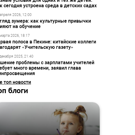
зные условия для одних и тех же детей:
к сегодня устроена среда в детских садах
апреля 2026, 12:00
гляд зумера: как культурные привычки
ияют на обучение
марта 2026, 18:17
рвая полоса в Пекине: китайские коллеги
агодарят «Учительскую газету»
декабря 2025, 21:40
шение проблемы с зарплатами учителей
ебует много времени, заявил глава
инпросвещения
е топ новости
оп блоги