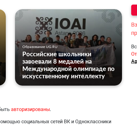
Вз
п
Вс
Образование UG.RU
Российские школьники
От
завоевали 8 медалей на
Ар
Международной олимпиаде по
искусственному интеллекту
 быть
авторизированы
.
 помощью социальных сетей ВК и Одноклассники