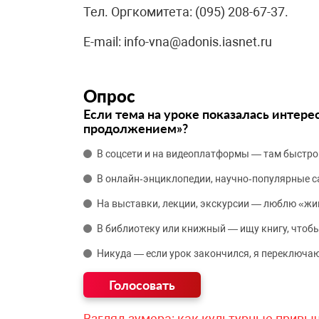
Тел. Оргкомитета: (095) 208-67-37.
E-mail: info-vna@adonis.iasnet.ru
Опрос
Если тема на уроке показалась интере
продолжением»?
В соцсети и на видеоплатформы — там быстро
В онлайн‑энциклопедии, научно‑популярные 
На выставки, лекции, экскурсии — люблю «жи
В библиотеку или книжный — ищу книгу, чтобы
Никуда — если урок закончился, я переключаю
Взгляд зумера: как культурные привы