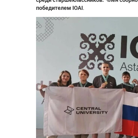
победителем IOAI
.