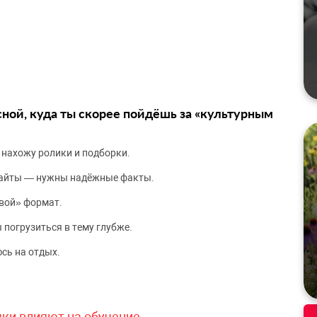
сной, куда ты скорее пойдёшь за «культурным
 нахожу ролики и подборки.
сайты — нужны надёжные факты.
вой» формат.
 погрузиться в тему глубже.
сь на отдых.
чки влияют на обучение