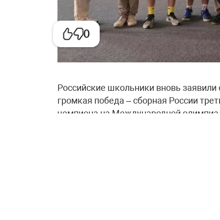
0
Российские школьники вновь заявили о
громкая победа – сборная России трет
чемпиона на Международной олимпиаде
старшеклассников. В копилке команды
– золотые, одна – бронзовая. Член сб
абсолютным победителем IOAI.
Международная олимпиада по искусств
и каждый год наша национальная сбор
стала абсолютным лидером. Второе мес
Польши.