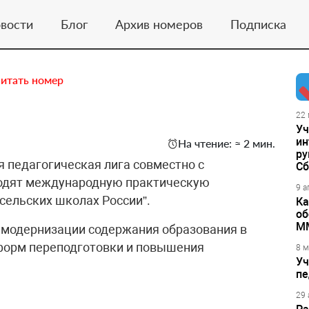
вости
Блог
Архив номеров
Подписка
итать номер
22 
Уч
ин
На чтение: ≈ 2 мин.
ру
я педагогическая лига совместно с
Сб
водят международную практическую
9 а
сельских школах России”.
Ка
об
М
 модернизации содержания образования в
 форм переподготовки и повышения
8 м
Уч
пе
29 