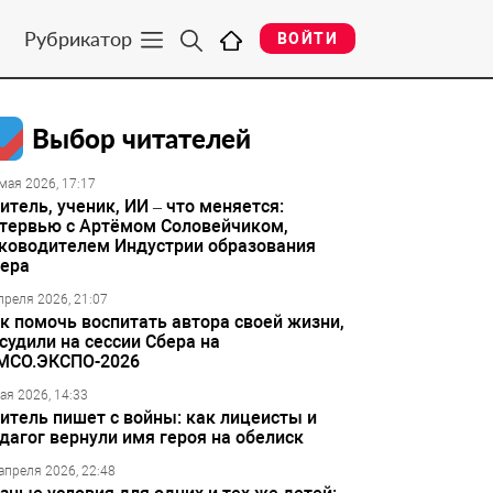
Рубрикатор
ВОЙТИ
Выбор читателей
мая 2026, 17:17
итель, ученик, ИИ – что меняется:
тервью с Артёмом Соловейчиком,
ководителем Индустрии образования
ера
преля 2026, 21:07
к помочь воспитать автора своей жизни,
судили на сессии Сбера на
МСО.ЭКСПО-2026
ая 2026, 14:33
итель пишет с войны: как лицеисты и
дагог вернули имя героя на обелиск
апреля 2026, 22:48