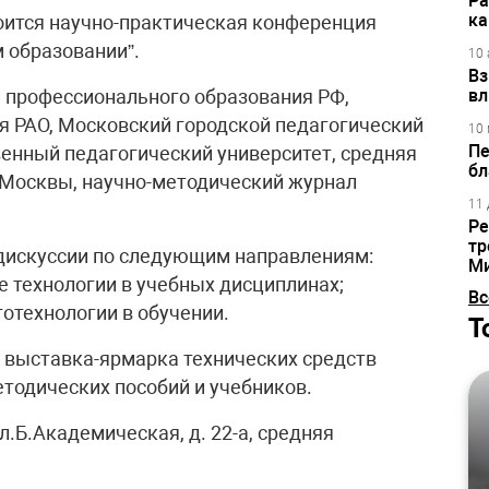
Ра
ка
стоится научно-практическая конференция
 образовании”.
10 
Вз
 профессионального образования РФ,
вл
я РАО, Московский городской педагогический
10 
Пе
венный педагогический университет, средняя
бл
 Москвы, научно-методический журнал
11 
Ре
тр
дискуссии по следующим направлениям:
М
технологии в учебных дисциплинах;
Вс
отехнологии в обучении.
Т
 выставка-ярмарка технических средств
тодических пособий и учебников.
л.Б.Академическая, д. 22-а, средняя