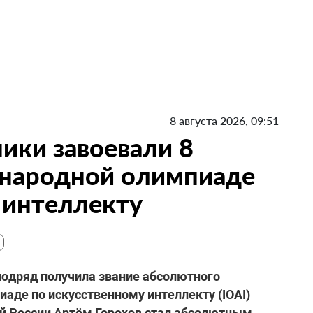
8 августа 2026, 09:51
ики завоевали 8
народной олимпиаде
 интеллекту
подряд получила звание абсолютного
аде по искусственному интеллекту (IOAI)
ой России Артём Горохов стал абсолютным