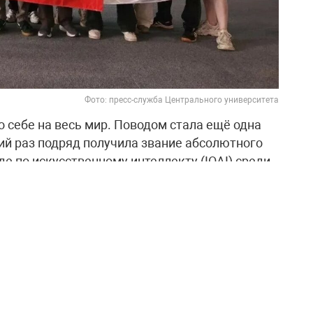
Фото: пресс-служба Центрального университета
 себе на весь мир. Поводом стала ещё одна
ий раз подряд получила звание абсолютного
 по искусственному интеллекту (IOAI) среди
 юных россиян – восемь медалей. Семь из них
орной России Артём Горохов также стал
енному интеллекту проводится в третий раз,
ная становится чемпионом. Команда России
то заняла сборная из Китая, третье – из