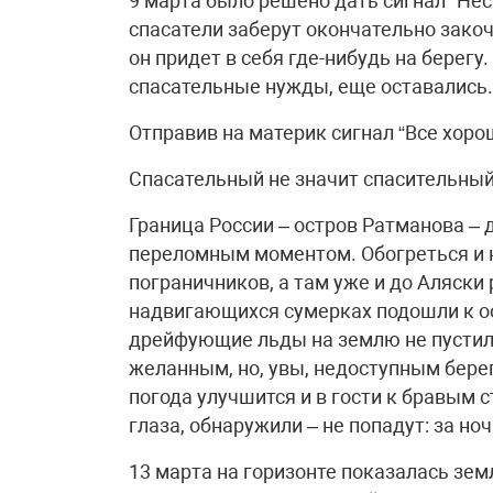
9 марта было решено дать сигнал “Нес
спасатели заберут окончательно закоч
он придет в себя где-нибудь на берег
спасательные нужды, еще оставались. 
Отправив на материк сигнал “Все хоро
Спасательный не значит спасительны
Граница России – остров Ратманова –
переломным моментом. Обогреться и 
пограничников, а там уже и до Аляски 
надвигающихся сумерках подошли к ост
дрейфующие льды на землю не пустил
желанным, но, увы, недоступным берег
погода улучшится и в гости к бравым 
глаза, обнаружили – не попадут: за но
13 марта на горизонте показалась зем