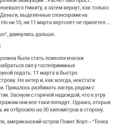
рочной эвакуации”. Расчет был прост:
еневшего Никиту, а затем вернут, как только
у. Деньги, выделенные спонсорами на
Но ни 10, ни 11 марта вертолет не прилетел…
шо”, двинулись дальше.
й
 должна была стать психологически
набраться сил у гостеприимных
рукой подать. 11 марта в быстро
рову. Но ветер и, как всегда, некстати
и. Пришлось разбивать лагерь рядом с
ом. Заснули с горячей надеждой, что к утру
стражам они все-таки попадут. Однако, открыв
чь их отбросило на 30 километров в сторону.
ля, американский остров Поинт Хоуп – “Точка