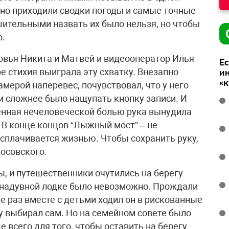
но приходили сводки погоды и самые точные
шительными назвать их было нельзя, но чтобы
о.
овья Никита и Матвей и видеооператор Илья
Ес
е стихия выиграла эту схватку. Внезапно
ин
«
амерой наперевес, почувствовал, что у него
и сложнее было нащупать кнопку записи. И
енная нечеловеческой болью рука вынудила
 В конце концов “Лыжный мост” – не
асплачивается жизнью. Чтобы сохранить руку,
фосовского.
ы, и путешественники очутились на берегу
 надувной лодке было невозможно. Прождали
не раз вместе с детьми ходил он в рискованные
у выбирал сам. Но на семейном совете было
 всего для того, чтобы оставить на берегу