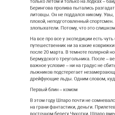
только летом и только на лодках – ба
Берингова пролива пытались разгадат
литовцы. Он не поддался никому. Увы,
плохой, неподготовленный спортсмен.
злопыхатели. Потому, что это слишком
На все про все у экспедиции есть чут
путешественник ни за какие коврижки 
после 20 марта. В темноте полярной н
Бермудского треугольника. После – ве
важное условие – ни на градус не сби
лыжников подстерегает незамерзающее
дрейфующие льды. Одним словом, куд
Первый блин – комом
В этом году Шпаро почти не сомневалс
на грани фантастики, деньги. Прилете
восточном берегу Чукотки, Шпаро вме