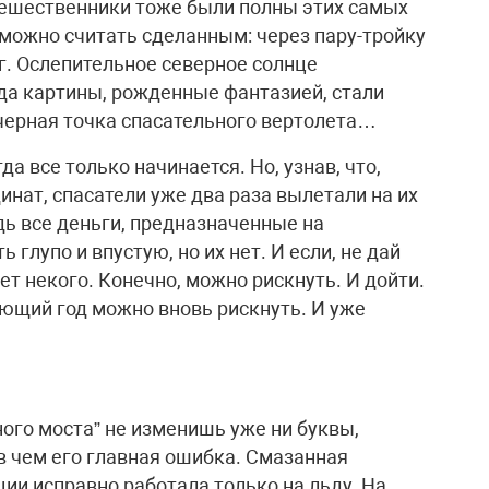
тешественники тоже были полны этих самых
о можно считать сделанным: через пару-тройку
г. Ослепительное северное солнце
гда картины, рожденные фантазией, стали
 черная точка спасательного вертолета…
да все только начинается. Но, узнав, что,
нат, спасатели уже два раза вылетали на их
дь все деньги, предназначенные на
 глупо и впустую, но их нет. И если, не дай
дет некого. Конечно, можно рискнуть. И дойти.
ующий год можно вновь рискнуть. И уже
ного моста” не изменишь уже ни буквы,
в чем его главная ошибка. Смазанная
и исправно работала только на льду. На