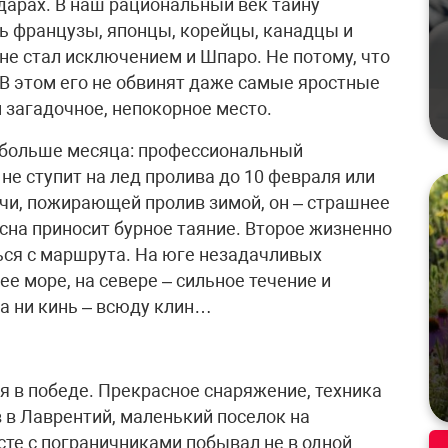
йдарах. В наш рациональный век тайну
ь французы, японцы, корейцы, канадцы и
 не стал исключением и Шпаро. Не потому, что
 В этом его не обвинят даже самые яростные
 загадочное, непокорное место.
ь больше месяца: профессиональный
не ступит на лед пролива до 10 февраля или
очи, пожирающей пролив зимой, он – страшнее
сна приносит бурное таяние. Второе жизненно
ться с маршрута. На юге незадачливых
 море, на севере – сильное течение и
а ни кинь – всюду клин…
я в победе. Прекрасное снаряжение, техника
в в Лаврентий, маленький поселок на
сте с пограничниками побывал не в одной