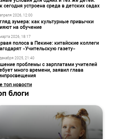
зные условия для одних и тех же детей:
к сегодня устроена среда в детских садах
апреля 2026, 12:00
гляд зумера: как культурные привычки
ияют на обучение
марта 2026, 18:17
рвая полоса в Пекине: китайские коллеги
агодарят «Учительскую газету»
декабря 2025, 21:40
шение проблемы с зарплатами учителей
ебует много времени, заявил глава
инпросвещения
е топ новости
оп блоги