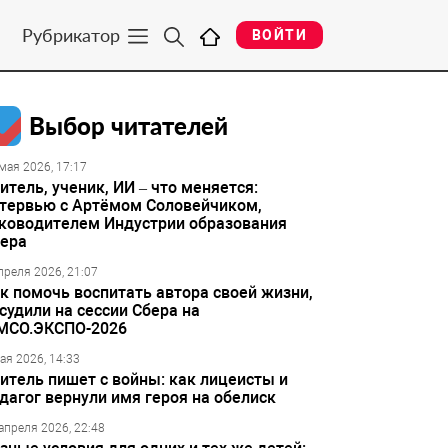
Рубрикатор
ВОЙТИ
Выбор читателей
мая 2026, 17:17
итель, ученик, ИИ – что меняется:
тервью с Артёмом Соловейчиком,
ководителем Индустрии образования
ера
преля 2026, 21:07
к помочь воспитать автора своей жизни,
судили на сессии Сбера на
МСО.ЭКСПО-2026
ая 2026, 14:33
итель пишет с войны: как лицеисты и
дагог вернули имя героя на обелиск
апреля 2026, 22:48