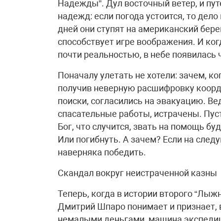
Надежды”. Дул восточный ветер, и пу
надежд: если погода устоится, то дел
дней они ступят на американский бере
способствует игре воображения. И ко
почти реальностью, в небе появилась
Поначалу улетать не хотели: зачем, ког
получив неверную расшифровку коорди
поиски, согласились на эвакуацию. Ве
спасательные работы, истрачены. Пусть
Бог, что случится, звать на помощь бу
Или погибнуть. А зачем? Если на след
наверняка победить.
Скандал вокруг неистраченной казны
Теперь, когда в истории второго “Лыж
Дмитрий Шпаро понимает и признает, 
немалыми деньгами, машина экспедици