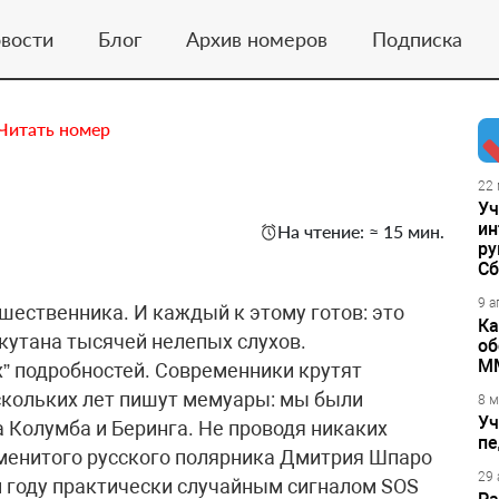
вости
Блог
Архив номеров
Подписка
Читать номер
22 
Уч
ин
На чтение: ≈ 15 мин.
ру
Сб
9 а
шественника. И каждый к этому готов: это
Ка
кутана тысячей нелепых слухов.
об
М
 подробностей. Современники крутят
ескольких лет пишут мемуары: мы были
8 м
Уч
а Колумба и Беринга. Не проводя никаких
пе
наменитого русского полярника Дмитрия Шпаро
29 
м году практически случайным сигналом SOS