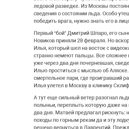
ледовой разведке. Из Москвы постоян
сведения о состоянии льда. Особо уте
победить врага, нужно знать его в лиц
Первый “бой” Дмитрий Шпаро, его сын
Новиков приняли 28 февраля. Но вскор
Илья, который шел на восток с видеок
странно немеют пальцы. Все сложнее 
уже через два дня почерневшая, свед
Илью проститься с мыслью об Аляске.
смертельное пари, где проигравший р
Илья улетел в Москву в клинику Скли
А тут еще сильный ветер разогнал льд
полыньи, переплыть которую даже на
два дня. Матвей предлагал рискнуть: 
походы по горным рекам да и эту лодк
решено вернуться в Лаврентий. Прежде