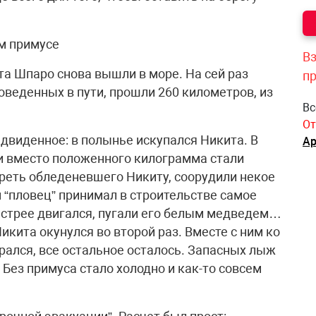
ом примусе
Вз
та Шпаро снова вышли в море. На сей раз
п
роведенных в пути, прошли 260 километров, из
Вс
От
двиденное: в полынье искупался Никита. В
Ар
и вместо положенного килограмма стали
огреть обледеневшего Никиту, соорудили некое
 “пловец” принимал в строительстве самое
ыстрее двигался, пугали его белым медведем…
кита окунулся во второй раз. Вместе с ним ко
рался, все остальное осталось. Запасных лыж
 Без примуса стало холодно и как-то совсем