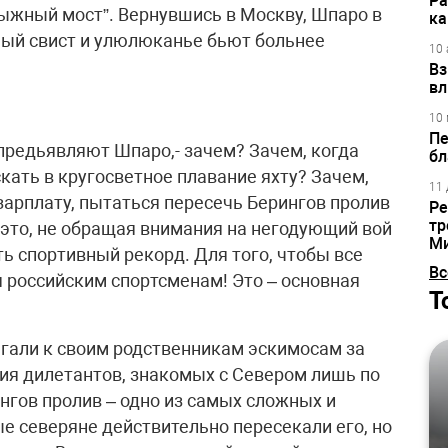
Ра
ыжный мост”. Вернувшись в Москву, Шпаро в
ка
бный свист и улюлюканье бьют больнее
10 
Вз
вл
10 
Пе
 предьявляют Шпаро,- зачем? Зачем, когда
бл
кать в кругосветное плавание яхту? Зачем,
11 
арплату, пытаться пересечь Берингов пролив
Ре
тр
 это, не обращая внимания на негодующий вой
М
ть спортивный рекорд. Для того, чтобы все
Вс
я российским спортсменам! Это – основная
Т
бегали к своим родственникам эскимосам за
зия дилетантов, знакомых с Севером лишь по
гов пролив – одно из самых сложных и
е северяне действительно пересекали его, но