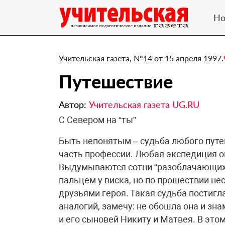
Но
Учительская газета, №14 от 15 апреля 1997.
Путешествие
Автор:
Учительская газета UG.RU
С Севером на “ты”
Быть непонятым – судьба любого путе
часть профессии. Любая экспедиция о
Выдумываются сотни “разоблачающих”
пальцем у виска, но по прошествии н
друзьями героя. Такая судьба постигл
аналогий, замечу: не обошла она и з
и его сыновей Никиту и Матвея. В это