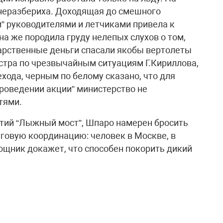
я неразбериха. Доходящая до смешного
” руководителями и летчиками привела к
а же породила груду нелепых слухов о том,
арственные деньги спасали якобы вертолеты
стра по чрезвычайным ситуациям Г.Кириллова,
хода, черным по белому сказано, что для
проведении акции” министерство не
тями.
тий “Лыжный мост”, Шпаро намерен бросить
говую координацию: человек в Москве, в
мощник докажет, что способен покорить дикий