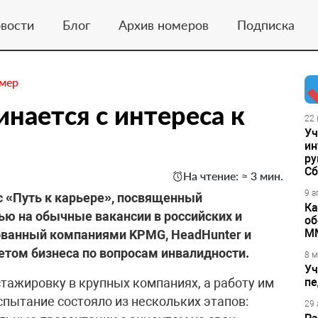
вости
Блог
Архив номеров
Подписка
омер
инается с интереса к
22 
Уч
ин
ру
Сб
На чтение: ≈ 3 мин.
9 а
с «Путь к карьере», посвященный
Ка
ью на обычные вакансии в российских и
об
М
ванный компаниями KPMG, HeadHunter и
етом бизнеса по вопросам инвалидности.
8 м
Уч
тажировку в крупных компаниях, а работу им
пе
спытание состояло из нескольких этапов:
29 