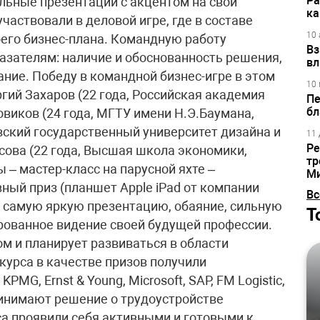
Ра
льные презентации с акцентом на свои
ка
частвовали в деловой игре, где в составе
10 
его бизнес-плана. Командную работу
Вз
азателям: наличие и обоснованность решения,
вл
ие. Победу в командной бизнес-игре в этом
10 
ргий Захаров (22 года, Российская академия
Пе
бл
виков (24 года, МГТУ имени Н.Э.Баумана,
овский государственный университет дизайна и
11 
Ре
сова (22 года, Высшая школа экономики,
тр
 – мастер-класс на парусной яхте –
М
вный приз (планшет Apple iPad от компании
Вс
а самую яркую презентацию, обаяние, сильную
Т
рованное видение своей будущей профессии.
м и планирует развиваться в области
курса в качестве призов получили
MG, Ernst & Young, Microsoft, SAP, FM Logistic,
принимают решение о трудоустройстве
са проявили себя активными и готовыми к