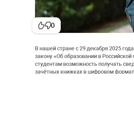
0
В нашей стране с 29 декабря 2025 год
закону «Об образовании в Российской
студентам возможность получать свед
зачётных книжках в цифровом формат
формируются в виде QR-кода и доступ
на Госуслугах, а также в мессенджере
Для того чтобы начать пользоваться 
необходимо сначала обратиться в св
для актуализации персональных данны
отображение документа в личном каби
предъявлять его непосредственно с эк