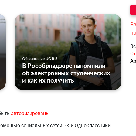
Вз
п
Вс
От
Образование UG.RU
Ар
В Рособрнадзоре напомнили
об электронных студенческих
и как их получить
 быть
авторизированы
.
 помощью социальных сетей ВК и Одноклассники