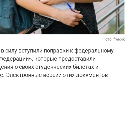
Фото: freepik
а в силу вступили поправки к федеральному
 Федерации», которые предоставили
ения о своих студенческих билетах и
е. Электронные версии этих документов
ны для использования через личный кабинет
 MАХ.
электронным студенческим билетом,
ою образовательную или научную организацию
х. После того как учреждение обеспечит
нете на Госуслугах, студент сможет
рана мобильного телефона – как через портал,