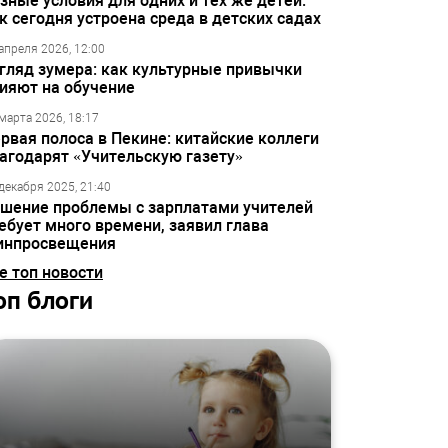
зные условия для одних и тех же детей:
к сегодня устроена среда в детских садах
апреля 2026, 12:00
гляд зумера: как культурные привычки
ияют на обучение
марта 2026, 18:17
рвая полоса в Пекине: китайские коллеги
агодарят «Учительскую газету»
декабря 2025, 21:40
шение проблемы с зарплатами учителей
ебует много времени, заявил глава
инпросвещения
е топ новости
оп блоги