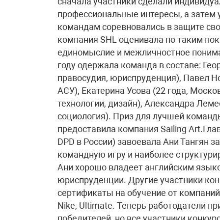
сначала участники сделали индивидуа
профессиональные интересы, а затем у
командам соревновались в защите сво
компания SHL оценивала по таким пок
единомыслие и межличностное пониман
году одержала команда в составе: Гео
правосудия, юриспруденция), Павел Но
АСУ), Екатерина Усова (22 года, Моск
технологии, дизайн), Александра Леме
социология). Приз для лучшей команды
предоставила компания Sailing Art.Гла
DPD в России) завоевала Ани Тангян з
командную игру и наиболее структури
Ани хорошо владеет английским языко
юриспруденции. Другие участники кон
сертификаты на обучение от компаний KP
Nike, Ultimate. Теперь работодатели 
победителей, но все участники конкур