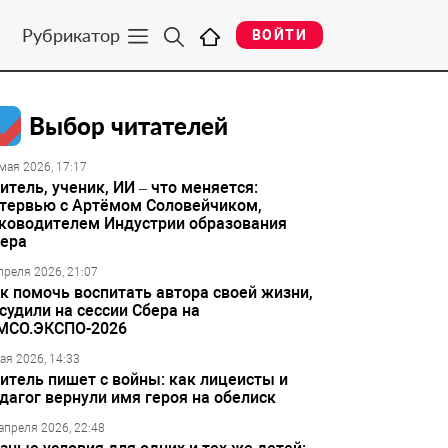
Рубрикатор
ВОЙТИ
Выбор читателей
мая 2026, 17:17
итель, ученик, ИИ – что меняется:
тервью с Артёмом Соловейчиком,
ководителем Индустрии образования
ера
преля 2026, 21:07
к помочь воспитать автора своей жизни,
судили на сессии Сбера на
МСО.ЭКСПО-2026
ая 2026, 14:33
итель пишет с войны: как лицеисты и
дагог вернули имя героя на обелиск
апреля 2026, 22:48