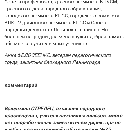
Совета профсоюзов, краевого комитета ВЛКСМ,
краевого отдела народного образования,
городского комитета КПСС, городского комитета
ВЛКСМ, районного комитета КПСС и Совета
народных депутатов Ленинского района. Но
большей наградой для меня служит добрая память
обо мне как учителе моих учеников!
Анна
ФЕДОСЕЕНКО
,
ветеран
педагогического
труда
,
защитник
блокадного
Ленинграда
Комментарий
Валентина
СТРЕЛЕЦ
,
отличник
народного
просвещения
,
учитель
начальных
классов
,
много
лет
проработавшая
заместителем
директора
по
учебно
–
воспитательной
работе
школы
№
25: