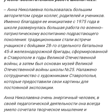
–
Анна
Николаевна
пользовалась
большим
авторитетом
среди
коллег
,
родителей
и
учеников
.
Именно
благодаря
ее
инициативе
с
1975
года
в
школе
развернулась
большая
работа
по
военно
–
патриотическому
воспитанию
подрастающего
поколения
:
традиционными
стали
встречи
учащихся
с
бойцами
28‑
го
отдельного
батальона
45‑
й
железнодорожной
бригады
,
сформированной
в
Ставрополе
в
годы
Великой
Отечественной
войны
,
а
затем
был
основан
музей
Великой
Отечественной
войны
школы
№
25.
Налажено
сотрудничество
с
художниками
Ставрополья
,
которые
предоставили
свои
картины
для
постоянной
экспозиции
.
Анна
Николаевна
очень
энергичный
человек
,
в
своей
педагогической
деятельности
она
всегда
умело
сочетала
творческое
мышление
и