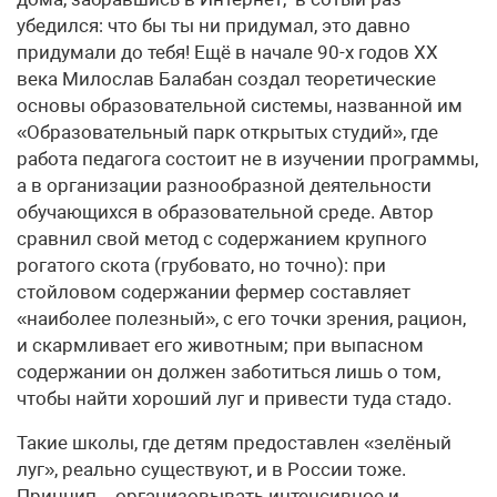
убедился: что бы ты ни придумал, это давно
придумали до тебя! Ещё в начале 90-х годов XX
века Милослав Балабан создал те­о­ре­ти­че­ские
основы образовательной системы, названной им
«Обра­зо­ва­тель­ный парк открытых студий», где
работа педагога состоит не в изучении программы,
а в организации разнообразной деятельности
обучающихся в образовательной среде. Автор
сравнил свой метод с содержанием крупного
рогатого скота (грубовато, но точно): при
стойловом содержании фермер составляет
«наиболее полезный», с его точки зрения, рацион,
и скармливает его животным; при выпасном
содержании он должен заботиться лишь о том,
чтобы найти хороший луг и привести туда стадо.
Такие школы, где детям предоставлен «зелёный
луг», реально существуют, и в России тоже.
Принцип – организовывать интенсивное и