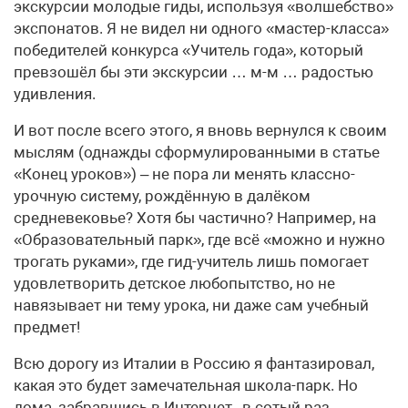
экскурсии молодые гиды, используя «волшебство»
экспонатов. Я не видел ни одного «мастер-класса»
победителей конкурса «Учитель года», который
превзошёл бы эти экскурсии … м-м … радостью
удивления.
И вот после всего этого, я вновь вернулся к своим
мыслям (однажды сформулированными в статье
«Конец уроков») – не пора ли менять классно-
урочную систему, рождённую в далёком
средневековье? Хотя бы частично? Например, на
«Образовательный парк», где всё «можно и нужно
трогать руками», где гид-учитель лишь помогает
удовлетворить детское любопытство, но не
навязывает ни тему урока, ни даже сам учебный
предмет!
Всю дорогу из Италии в Россию я фантазировал,
какая это будет замечательная школа-парк. Но
дома, забравшись в Интернет, в сотый раз