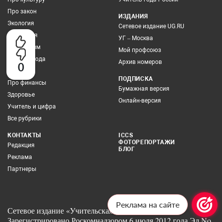
Про закон
ИЗДАНИЯ
Экология
Сетевое издание UG.RU
Выбор дня
УГ – Москва
Про туризм
Мой профсоюз
Учитель года
Архив номеров
0
Грамотей
ПОДПИСКА
Про финансы
Бумажная версия
Здоровье
Онлайн-версия
Учитель и цифра
Все рубрики
КОНТАКТЫ
ICCS
ФОТОРЕПОРТАЖИ
Редакция
БЛОГ
Реклама
Партнеры
Реклама на сайте
Сетевое издание «Учительская газета» 12+
Зарегистрировано Роскомнадзором 6 июля 2012 года Эл No.