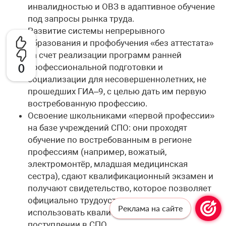
инвалидностью и ОВЗ в адаптивное обучение
под запросы рынка труда.
Развитие системы непрерывного
образования и профобучения «без аттестата»
за счет реализации программ ранней
0
профессиональной подготовки и
социализации для несовершеннолетних, не
прошедших ГИА–9, с целью дать им первую
востребованную профессию.
Освоение школьниками «первой профессии»
на базе учреждений СПО: они проходят
обучение по востребованным в регионе
профессиям (например, вожатый,
электромонтёр, младшая медицинская
сестра), сдают квалификационный экзамен и
получают свидетельство, которое позволяет
официально трудоустроиться или
Реклама на сайте
использовать квалификацию при
поступлении в СПО.