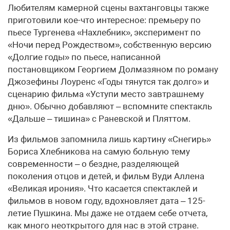
Любителям камерной сцены вахтанговцы также
приготовили кое-что интересное: премьеру по
пьесе Тургенева «Нахлебник», эксперимент по
«Ночи перед Рождеством», собственную версию
«Долгие годы» по пьесе, написанной
постановщиком Георгием Долмазяном по роману
Джозефины Лоуренс «Годы тянутся так долго» и
сценарию фильма «Уступи место завтрашнему
дню». Обычно добавляют – вспомните спектакль
«Дальше – тишина» с Раневской и Пляттом.
Из фильмов запомнила лишь картину «Снегирь»
Бориса Хлебникова на самую больную тему
современности – о бездне, разделяющей
поколения отцов и детей, и фильм Вуди Аллена
«Великая ирония». Что касается спектаклей и
фильмов в новом году, вдохновляет дата – 125-
летие Пушкина. Мы даже не отдаем себе отчета,
как много неоткрытого для нас в этой стране.