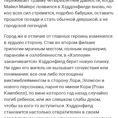
переживает травму четырехлетней давности, когда
Майкл Майерс появился в Хэддонфилде вновь, но
изо всех сил стремится, подобно бабушке, оставить
прошлое позади и стать обычной девушкой, а не
городской легендой.
Город же в отличие от главных героинь изменился
в худшую сторону. Став во втором фильме
трилогии мрачным местом, полным недоверия,
паранойи и озлобленности, в «Хэллоуин
заканчивается» Хэддонфилд берет новую планку.
Ни один его житель не вызывает сочувствия или
понимания: все они либо поглощены
виктимблеймингом в сторону Лори, Эллисон и
нового персонажа, парня по имени Кори (Роан
Кэмпбелл), по вине которого год назад случайно
погиб ребенок, или же слишком слабы духом,
чтобы за кого-то вступиться. Хэддонфилд
становится настолько отвратителен в своем