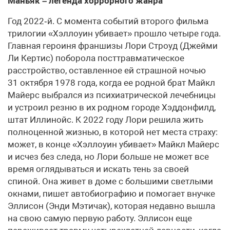
Маньяк – легенда хоррорного жанра
Год 2022‑й. С момента событий второго фильма
трилогии «Хэллоуин убивает» прошло четыре года.
Главная героиня франшизы Лори Строуд (Джейми
Ли Кертис) поборола посттравматическое
расстройство, оставленное ей страшной ночью
31 октября 1978 года, когда ее родной брат Майкл
Майерс выбрался из психиатрической лечебницы
и устроил резню в их родном городе Хэддонфилд,
штат Иллинойс. К 2022 году Лори решила жить
полноценной жизнью, в которой нет места страху:
может, в конце «Хэллоуин убивает» Майкл Майерс
и исчез без следа, но Лори больше не может все
время оглядываться и искать тень за своей
спиной. Она живет в доме с большими светлыми
окнами, пишет автобиографию и помогает внучке
Эллисон (Энди Мэтичак), которая недавно вышла
на свою самую первую работу. Эллисон еще