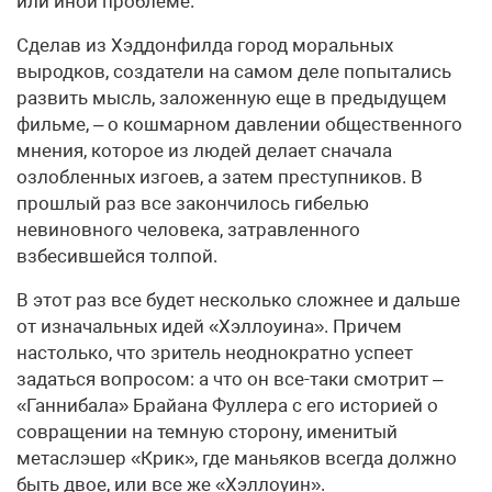
или иной проблеме.
Сделав из Хэддонфилда город моральных
выродков, создатели на самом деле попытались
развить мысль, заложенную еще в предыдущем
фильме, – о кошмарном давлении общественного
мнения, которое из людей делает сначала
озлобленных изгоев, а затем преступников. В
прошлый раз все закончилось гибелью
невиновного человека, затравленного
взбесившейся толпой.
В этот раз все будет несколько сложнее и дальше
от изначальных идей «Хэллоуина». Причем
настолько, что зритель неоднократно успеет
задаться вопросом: а что он все-таки смотрит –
«Ганнибала» Брайана Фуллера с его историей о
совращении на темную сторону, именитый
метаслэшер «Крик», где маньяков всегда должно
быть двое, или все же «Хэллоуин».