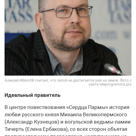
Алексей ИВАНОВ считает, что силой не достигается рай на земле. Фото с
сайта teleprogramma.pro
Идеальный правитель
В центре повествования «Сердца Пармы» история
любви русского князя Михаила Великопермского
(Александр Кузнецов) и вогульской ведьмы-ламии
Тичерть (Елена Ербакова), со всех сторон объятая