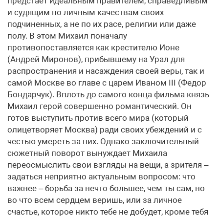
предстает идеальным правителем, справедливым
и судящим по личным качествам своих
подчиненных, а не по их расе, религии или даже
полу. В этом Михаил поначалу
противопоставляется как крестителю Ионе
(Андрей Миронов), прибывшему на Урал для
распространения и насаждения своей веры, так и
самой Москве во главе с царем Иваном III (Федор
Бондарчук). Вплоть до самого конца фильма князь
Михаил герой совершенно романтический. Он
готов выступить против всего мира (который
олицетворяет Москва) ради своих убеждений и с
честью умереть за них. Однако заключительный
сюжетный поворот вынуждает Михаила
переосмыслить свои взгляды на вещи, а зрителя –
задаться неприятно актуальным вопросом: что
важнее – борьба за нечто большее, чем ты сам, но
во что всем сердцем веришь, или за личное
счастье, которое никто тебе не добудет, кроме тебя