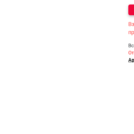
Вз
п
Вс
От
Ар