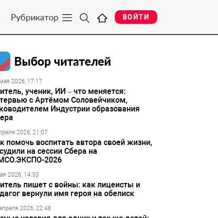
Рубрикатор
ВОЙТИ
Выбор читателей
мая 2026, 17:17
итель, ученик, ИИ – что меняется:
тервью с Артёмом Соловейчиком,
ководителем Индустрии образования
ера
преля 2026, 21:07
к помочь воспитать автора своей жизни,
судили на сессии Сбера на
МСО.ЭКСПО-2026
ая 2026, 14:33
итель пишет с войны: как лицеисты и
дагог вернули имя героя на обелиск
апреля 2026, 22:48