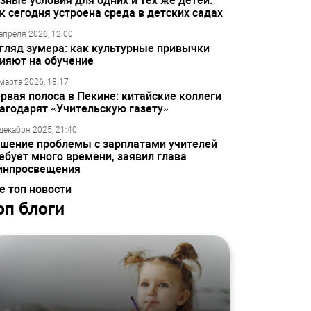
зные условия для одних и тех же детей:
к сегодня устроена среда в детских садах
апреля 2026, 12:00
гляд зумера: как культурные привычки
ияют на обучение
марта 2026, 18:17
рвая полоса в Пекине: китайские коллеги
агодарят «Учительскую газету»
декабря 2025, 21:40
шение проблемы с зарплатами учителей
ебует много времени, заявил глава
инпросвещения
е топ новости
оп блоги