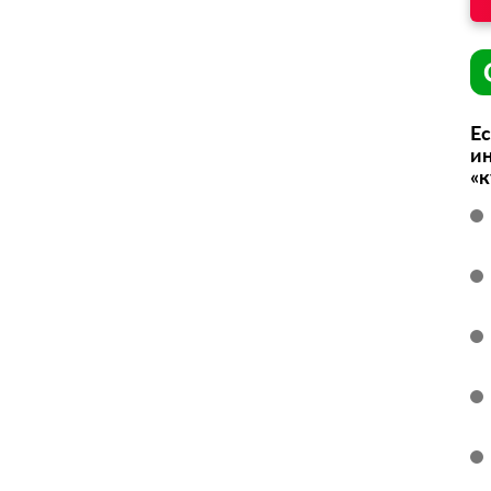
Ес
ин
«