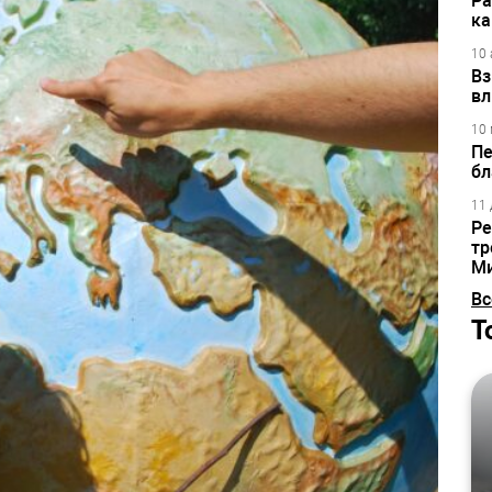
Ра
ка
10 
Вз
вл
10 
Пе
бл
11 
Ре
тр
М
Вс
Т