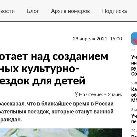
вости
Блог
Архив номеров
Подписка
29 апреля 2021, 15:00
отает над созданием
22 
Уч
ин
ных культурно-
ру
Сб
ездок для детей
9 а
Ка
На чтение: ≈ 2 мин.
об
М
ссказал, что в ближайшее время в России
8 м
вательных поездок, которые станут важной
Уч
граждан.
пе
29 