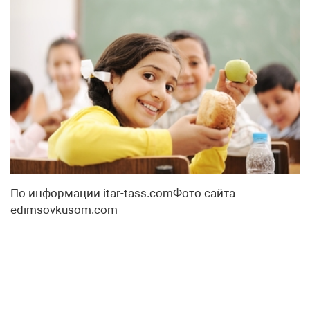
По информации itar-tass.comФото сайта
edimsovkusom.com