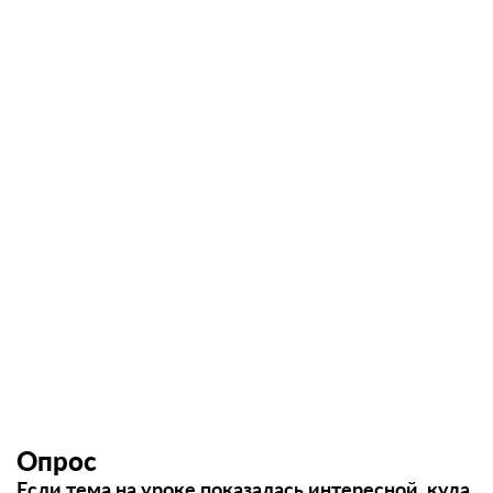
Опрос
Если тема на уроке показалась интересной, куда