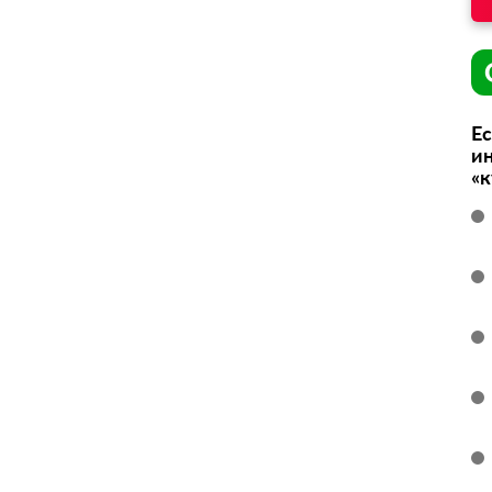
Ес
ин
«