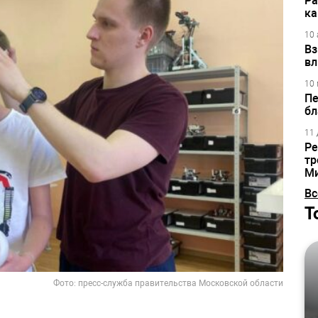
Ра
ка
10 
Вз
вл
10 
Пе
бл
11 
Ре
тр
М
Вс
Т
Фото: пресс-служба правительства Московской области