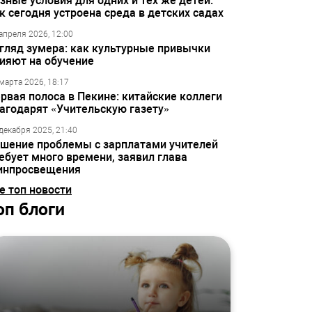
зные условия для одних и тех же детей:
к сегодня устроена среда в детских садах
апреля 2026, 12:00
гляд зумера: как культурные привычки
ияют на обучение
марта 2026, 18:17
рвая полоса в Пекине: китайские коллеги
агодарят «Учительскую газету»
декабря 2025, 21:40
шение проблемы с зарплатами учителей
ебует много времени, заявил глава
инпросвещения
е топ новости
оп блоги