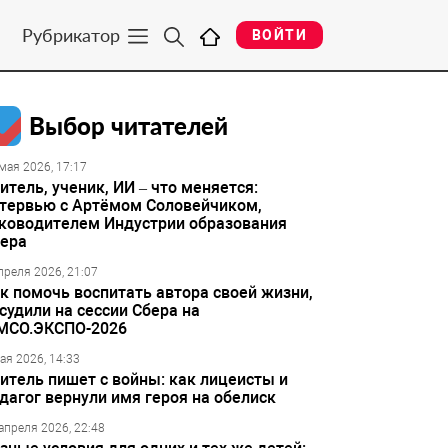
Рубрикатор
ВОЙТИ
Выбор читателей
мая 2026, 17:17
итель, ученик, ИИ – что меняется:
тервью с Артёмом Соловейчиком,
ководителем Индустрии образования
ера
преля 2026, 21:07
к помочь воспитать автора своей жизни,
судили на сессии Сбера на
МСО.ЭКСПО-2026
ая 2026, 14:33
итель пишет с войны: как лицеисты и
дагог вернули имя героя на обелиск
апреля 2026, 22:48