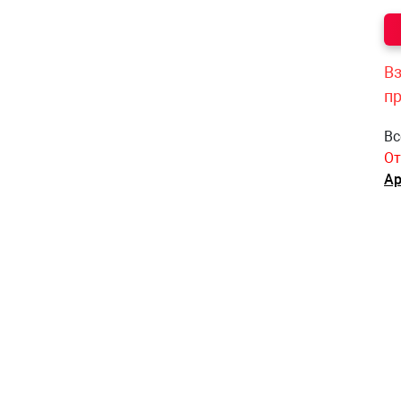
Вз
п
Вс
От
Ар