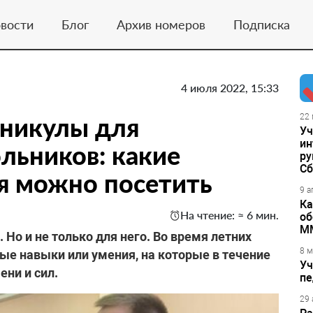
вости
Блог
Архив номеров
Подписка
4 июля 2022, 15:33
аникулы для
22 
Уч
ин
льников: какие
ру
Сб
я можно посетить
9 а
Ка
На чтение: ≈ 6 мин.
об
М
 Но и не только для него. Во время летних
8 м
ые навыки или умения, на которые в течение
Уч
ени и сил.
пе
29 