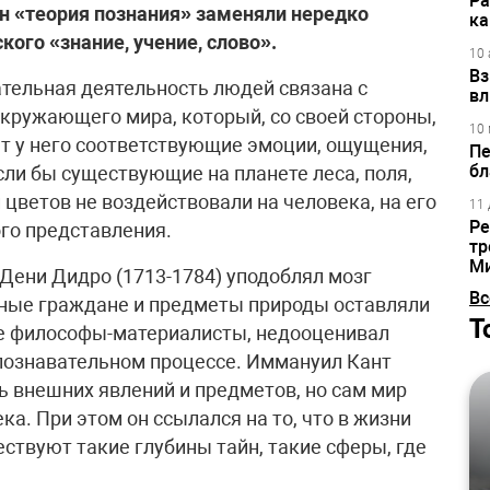
Ра
 «теория познания» заменяли нередко
ка
кого «знание, учение, слово».
10 
Вз
тельная деятельность людей связана с
вл
окружающего мира, который, со своей стороны,
10 
т у него соответствующие эмоции, ощущения,
Пе
бл
сли бы существующие на планете леса, поля,
 цветов не воздействовали на человека, на его
11 
Ре
ого представления.
тр
М
ени Дидро (1713-1784) уподоблял мозг
Вс
нные граждане и предметы природы оставляли
Т
гие философы-материалисты, недооценивал
 познавательном процессе. Иммануил Кант
 внешних явлений и предметов, но сам мир
а. При этом он ссылался на то, что в жизни
твуют такие глубины тайн, такие сферы, где