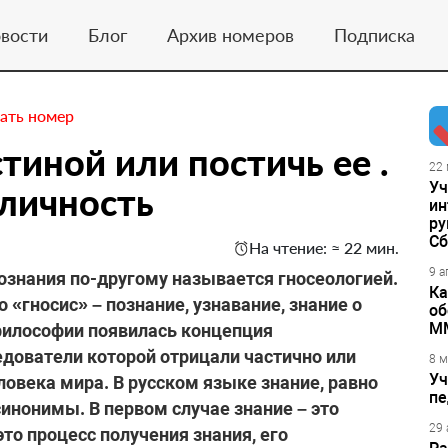
вости
Блог
Архив номеров
Подписка
ать номер
тиной или постичь ее .
22 
Уч
 личность
ин
ру
Сб
На чтение: ≈ 22 мин.
9 а
познания по-другому называется гносеологией.
Ка
 «гносис» – познание, узнавание, знание о
об
М
в философии появилась концепция
едователи которой отрицали частично или
8 м
Уч
века мира. В русском языке знание, равно
пе
синонимы. В первом случае знание – это
29 
это процесс получения знания, его