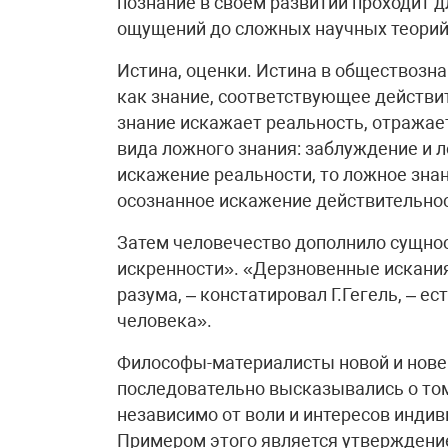
познание в своем развитии проходит 
ощущений до сложных научных теорий
Истина, оценки. Истина в обществозн
как знание, соответствующее действи
знание искажает реальность, отражае
вида ложного знания: заблуждение и 
искажение реальности, то ложное зна
осознанное искажение действительнос
Затем человечество дополнило сущно
искренности». «Дерзновенные искания
разума, – констатировал Г.Гегель, – е
человека».
Философы-материалисты новой и нове
последовательно высказывались о том
независимо от воли и интересов индив
Примером этого является утверждение