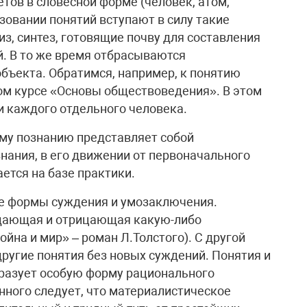
тов в словесной форме (человек, атом,
азовании понятий вступают в силу такие
из, синтез, готовящие почву для составления
. В то же время отбрасываются
объекта. Обратимся, например, к понятию
ном курсе «Основы обществоведения». В этом
и каждого отдельного человека.
ому познанию представляет собой
нания, в его движении от первоначального
ется на базе практики.
е формы суждения и умозаключения.
ждающая и отрицающая какую-либо
йна и мир» – роман Л.Толстого). С другой
ругие понятия без новых суждений. Понятия и
бразует особую форму рационального
ного следует, что материалистическое