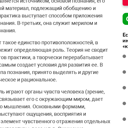
вляется источником, основой познания, его
ый материал, подлежащий обобщению и
 практика выступает способом приложения
знания. В-третьих, она служит мерилом и
знания.
Ес
ин
т такое единство противоположностей, в
«
ежит определяющая роль. Теория не сводит
ов практики, а творчески перерабатывает
амым создает условия для развития ее. В
па познания, принято выделять и другие
ческое и рациональное.
ль играют органы чувств человека (зрение,
мо связывает его с окружающим миром, дает
го мышления. Основными формами,
выступают ощущения, восприятия и
 элемент чувственного отражения отдельных