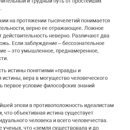
длительный и трудный путь от простейших
.
ании на протяжении тысячелетий понимается
тельности, верно ее отражающее. Ложное
т действительность неверно. Различают два
ложь. Если заблуждение – бессознательное
ние – это умышленное, преднамеренное,
ти.
сть истины понятиями «правды и
 истины, вера в могущество человеческого
сть первое условие философских знаний
йшей эпохи в противоположность идеалистам
, что объективная истина существует
идуального человека и всего человечества.
 ученых, что «земля существовала и до