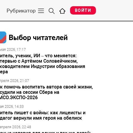
Рубрикатор
ВОЙТИ
Выбор читателей
мая 2026, 17:17
итель, ученик, ИИ – что меняется:
тервью с Артёмом Соловейчиком,
ководителем Индустрии образования
ера
преля 2026, 21:07
к помочь воспитать автора своей жизни,
судили на сессии Сбера на
МСО.ЭКСПО-2026
ая 2026, 14:33
итель пишет с войны: как лицеисты и
дагог вернули имя героя на обелиск
апреля 2026, 22:48