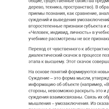
общие, существенные свойства предме
дерево, техника, пространство). В обр
приемы познания, как сравнение, анал
суждений и выведения умозаключений
второстепенные признаки субъекта и 
«Человек, индивид, личность» в учеб
учебнике рассмотрены не все признак
Переход от чувственного к абстрактн
диалектический скачок в процессе поз
этапа к высшему. Этот скачок соверша
На основе понятий формируются новы
Суждение – это форма мысли, утвер
информацию об объекте (например, «Во
стороны, невозможно раскрыть это и д
суждения взаимосвязаны. Связь их о
мышления – умозаключения. Из сказан