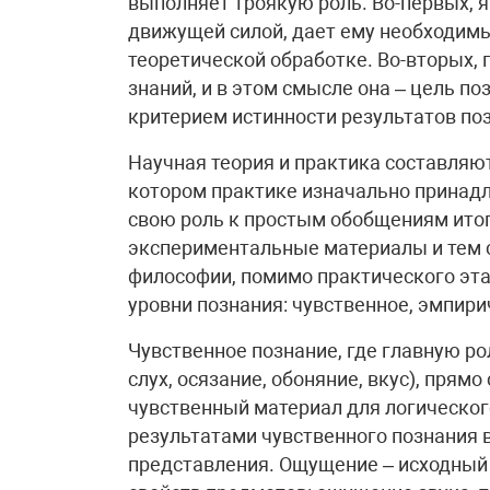
выполняет троякую роль. Во-первых, я
движущей силой, дает ему необходим
теоретической обработке. Во-вторых,
знаний, и в этом смысле она – цель по
критерием истинности результатов по
Научная теория и практика составляю
котором практике изначально принадл
свою роль к простым обобщениям итог
экспериментальные материалы и тем с
философии, помимо практического эта
уровни познания: чувственное, эмпири
Чувственное познание, где главную ро
слух, осязание, обоняние, вкус), пря
чувственный материал для логическо
результатами чувственного познания 
представления. Ощущение – исходный