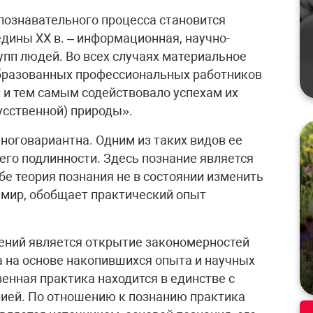
й познавательного процесса становится
едины XX в. – информационная, научно-
упп людей. Во всех случаях материальное
образованных профессиональных работников
 и тем самым содействовало успехам их
усственной) природы».
ноговариантна. Одним из таких видов ее
его подлинности. Здесь познание является
бе теория познания не в состоянии изменить
 мир, обобщает практический опыт
ний является открытие закономерностей
 на основе накопившихся опыта и научных
енная практика находится в единстве с
рией. По отношению к познанию практика