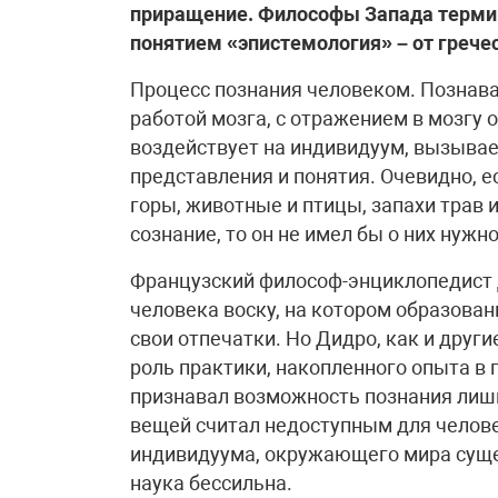
приращение. Философы Запада термин
понятием «эпистемология» – от гречес
Процесс познания человеком. Познава
работой мозга, с отражением в мозгу 
воздействует на индивидуум, вызывае
представления и понятия. Очевидно, е
горы, животные и птицы, запахи трав и
сознание, то он не имел бы о них нужн
Французский философ-энциклопедист Д
человека воску, на котором образова
свои отпечатки. Но Дидро, как и дру
роль практики, накопленного опыта в
признавал возможность познания лишь
вещей считал недоступным для человек
индивидуума, окружающего мира сущес
наука бессильна.