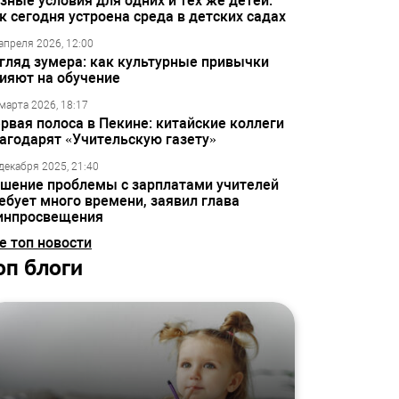
зные условия для одних и тех же детей:
к сегодня устроена среда в детских садах
апреля 2026, 12:00
гляд зумера: как культурные привычки
ияют на обучение
марта 2026, 18:17
рвая полоса в Пекине: китайские коллеги
агодарят «Учительскую газету»
декабря 2025, 21:40
шение проблемы с зарплатами учителей
ебует много времени, заявил глава
инпросвещения
е топ новости
оп блоги