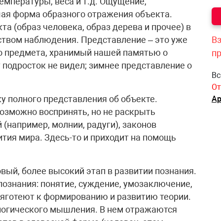
емпературы, веса и т.д. Ощущение,
шая форма образного отражения объекта.
та (образ человека, образ дерева и прочее) в
дством наблюдения. Представление – это уже
Вз
о предмета, хранимый нашей памятью о
п
 подросток не видел; зимнее представление о
Вс
От
у полного представления об объекте.
Ар
озможно воспринять, но не раскрыть
(например, молнии, радуги), законов
тия мира. Здесь-то и приходит на помощь
вый, более высокий этап в развитии познания.
познания: понятие, суждение, умозаключение,
 тяготеют к формированию и развитию теории.
логического мышления. В нем отражаются