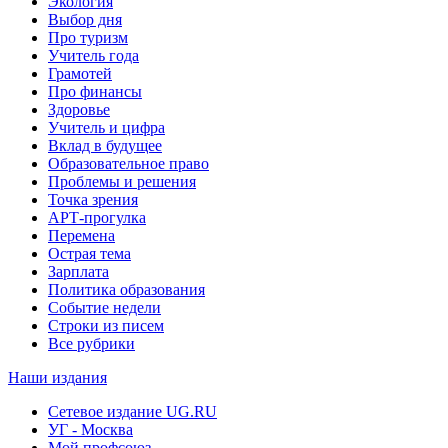
Экология
Выбор дня
Про туризм
Учитель года
Грамотей
Про финансы
Здоровье
Учитель и цифра
Вклад в будущее
Образовательное право
Проблемы и решения
Точка зрения
АРТ-прогулка
Перемена
Острая тема
Зарплата
Политика образования
Событие недели
Строки из писем
Все рубрики
Наши издания
Сетевое издание UG.RU
УГ - Москва
Мой профсоюз