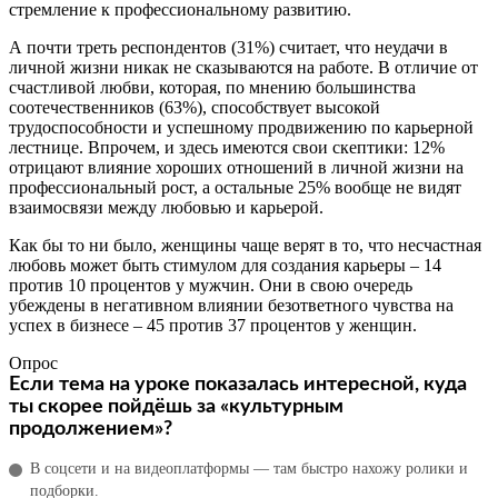
стремление к профессиональному развитию.
А почти треть респондентов (31%) считает, что неудачи в
личной жизни никак не сказываются на работе. В отличие от
счастливой любви, которая, по мнению большинства
соотечественников (63%), способствует высокой
трудоспособности и успешному продвижению по карьерной
лестнице. Впрочем, и здесь имеются свои скептики: 12%
отрицают влияние хороших отношений в личной жизни на
профессиональный рост, а остальные 25% вообще не видят
взаимосвязи между любовью и карьерой.
Как бы то ни было, женщины чаще верят в то, что несчастная
любовь может быть стимулом для создания карьеры – 14
против 10 процентов у мужчин. Они в свою очередь
убеждены в негативном влиянии безответного чувства на
успех в бизнесе – 45 против 37 процентов у женщин.
Опрос
Если тема на уроке показалась интересной, куда
ты скорее пойдёшь за «культурным
продолжением»?
В соцсети и на видеоплатформы — там быстро нахожу ролики и
подборки.