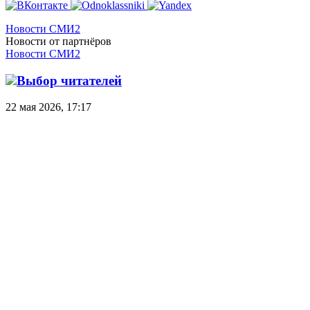
Новости СМИ2
Новости от партнёров
Новости СМИ2
Выбор читателей
22 мая 2026, 17:17
Учитель, ученик, ИИ – что меняется:
интервью с Артёмом Соловейчиком,
руководителем Индустрии образования
Сбера
9 апреля 2026, 21:07
Как помочь воспитать автора своей
жизни, обсудили на сессии Сбера на
ММСО.ЭКСПО-2026