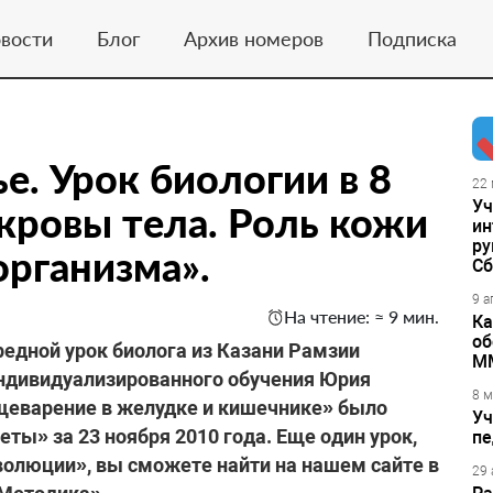
вости
Блог
Архив номеров
Подписка
е. Урок биологии в 8
22 
Уч
окровы тела. Роль кожи
ин
ру
организма».
Сб
9 а
На чтение: ≈ 9 мин.
Ка
об
дной урок биолога из Казани Рамзии
М
индивидуализированного обучения Юрия
8 м
ищеварение в желудке и кишечнике» было
Уч
ты» за 23 ноября 2010 года. Еще один урок,
пе
волюции», вы сможете найти на нашем сайте в
29 