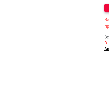
Вз
п
Вс
От
Ар