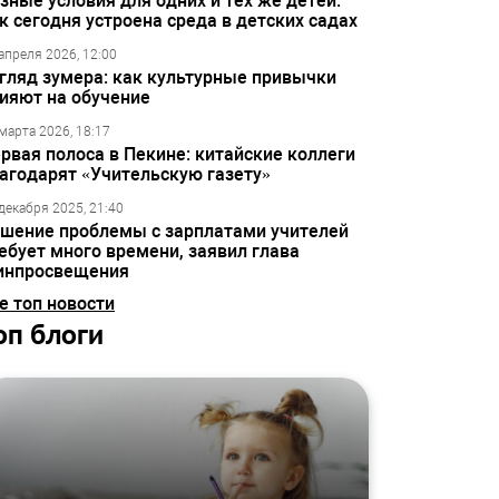
зные условия для одних и тех же детей:
к сегодня устроена среда в детских садах
апреля 2026, 12:00
гляд зумера: как культурные привычки
ияют на обучение
марта 2026, 18:17
рвая полоса в Пекине: китайские коллеги
агодарят «Учительскую газету»
декабря 2025, 21:40
шение проблемы с зарплатами учителей
ебует много времени, заявил глава
инпросвещения
е топ новости
оп блоги