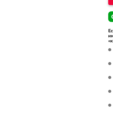
Ес
ин
«