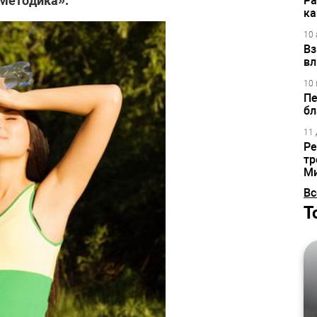
«Методика».
Ра
ка
10 
Вз
вл
10 
Пе
бл
11 
Ре
тр
М
Вс
Т