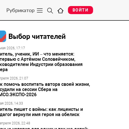
Рубрикатор
ВОЙТИ
Выбор читателей
мая 2026, 17:17
итель, ученик, ИИ – что меняется:
тервью с Артёмом Соловейчиком,
ководителем Индустрии образования
ера
преля 2026, 21:07
к помочь воспитать автора своей жизни,
судили на сессии Сбера на
МСО.ЭКСПО-2026
ая 2026, 14:33
итель пишет с войны: как лицеисты и
дагог вернули имя героя на обелиск
апреля 2026, 22:48