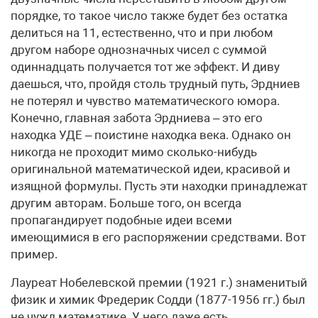
порядке, то такое число также будет без остатка
делиться на 11, естественно, что и при любом
другом наборе однозначных чисел с суммой
одиннадцать получается тот же эффект. И диву
даешься, что, пройдя столь трудный путь, Эрдниев
не потерял и чувство математического юмора.
Конечно, главная забота Эрдниева – это его
находка УДЕ – поистине находка века. Однако он
никогда не проходит мимо сколько-нибудь
оригинальной математической идеи, красивой и
изящной формулы. Пусть эти находки принадлежат
другим авторам. Больше того, он всегда
пропагандирует подобные идеи всеми
имеющимися в его распоряжении средствами. Вот
пример.
Лауреат Нобелевской премии (1921 г.) знаменитый
физик и химик Фредерик Содди (1877-1956 гг.) был
не чужд математике. У него даже есть