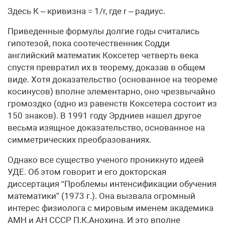
Здесь К – кривизна = 1/r, где r – радиус.
Приведенные формулы долгие годы считались
гипотезой, пока соотечественник Содди
английский математик Коксетер четверть века
спустя превратил их в теорему, доказав в общем
виде. Хотя доказательство (основанное на теореме
косинусов) вполне элементарно, оно чрезвычайно
громоздко (одно из равенств Коксетера состоит из
150 знаков). В 1991 году Эрдниев нашел другое
весьма изящное доказательство, основанное на
симметрических преобразованиях.
Однако все существо ученого проникнуто идеей
УДЕ. Об этом говорит и его докторская
диссертация “Проблемы интенсификации обучения
математики” (1973 г.). Она вызвала огромный
интерес физиолога с мировым именем академика
АМН и АН СССР П.К.Анохина. И это вполне