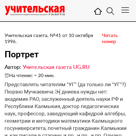
Учительская газета, №41 от 10 октября
Читать
1996.
номер
Портрет
Автор:
Учительская газета UG.RU
На чтение: ≈ 20 мин.
Представлять читателям “УГ” (да только ли “УГ”?)
Пюрвю Мучкаевича Э╡дниева нужды нет:
академик РАО, заслуженный деятель науки РФ и
Республики Калмыкия, доктор педагогических
наук, профессор, заведующий кафедрой алгебры,
геометрии и методики математики Калмыцкого
госуниверситета, почетный гражданин Калмыкии
и, как писали в старину, и пр., и пр., и пр. Однако