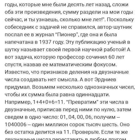
годы, которые мне были десять лет назад, сложи
оба эти произведения, сумму раздели на мои годы
сейчас, и ты узнаешь, сколько мне лет!”. Поскольку
собеседник с задачей не справился, автор-шутник
послал ее в журнал “Пионер”, где она и была
напечатана в 1937 году. Эту публикацию ученый в
шутку называет своей первой научной работой! А
вот задача, которую профессор сочинил 60 лет
спустя, назвав ее математическим фокусом.
Известно, что признаков деления на двузначные
числа создавать нет смысла. А вот Эрдниев
придумал. Возьмем несколько однозначных чисел,
чтобы их сумма была равна одиннадцати.
Например, 1+4+0+6=11. “Превратим” эти числа в
двузначные, приписав перед ними по нулю, затем
сведем в одно число: 01, 04, 00, 06, получим –
1040006 – один миллион сорок тысяч шесть. Оно
без остатка делится на 11. Проверьте. Если те же
двузначные числа переставить в любом другом