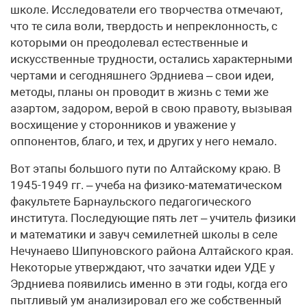
школе. Исследователи его творчества отмечают,
что те сила воли, твердость и непреклонность, с
которыми он преодолевал естественные и
искусственные трудности, остались характерными
чертами и сегодняшнего Эрдниева – свои идеи,
методы, планы он проводит в жизнь с теми же
азартом, задором, верой в свою правоту, вызывая
восхищение у сторонников и уважение у
оппонентов, благо, и тех, и других у него немало.
Вот этапы большого пути по Алтайскому краю. В
1945-1949 гг. – учеба на физико-математическом
факультете Барнаульского педагогического
института. Последующие пять лет – учитель физики
и математики и завуч семилетней школы в селе
Нечунаево Шипуновского района Алтайского края.
Некоторые утверждают, что зачатки идеи УДЕ у
Эрдниева появились именно в эти годы, когда его
пытливый ум анализировал его же собственный