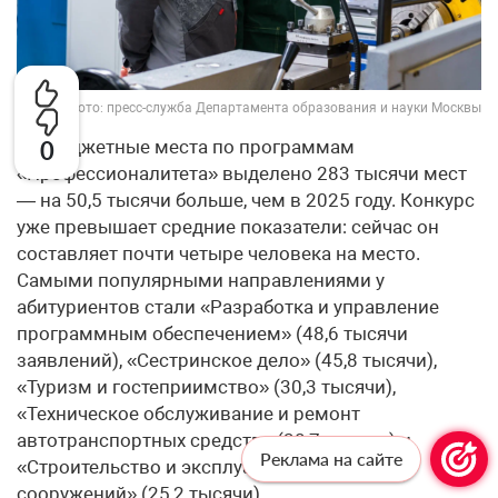
Фото: пресс-служба Департамента образования и науки Москвы
На бюджетные места по программам
0
«Профессионалитета» выделено 283 тысячи мест
— на 50,5 тысячи больше, чем в 2025 году. Конкурс
уже превышает средние показатели: сейчас он
составляет почти четыре человека на место.
Самыми популярными направлениями у
абитуриентов стали «Разработка и управление
программным обеспечением» (48,6 тысячи
заявлений), «Сестринское дело» (45,8 тысячи),
«Туризм и гостеприимство» (30,3 тысячи),
«Техническое обслуживание и ремонт
автотранспортных средств» (28,7 тысячи) и
Реклама на сайте
«Строительство и эксплуатация зданий и
сооружений» (25,2 тысячи).