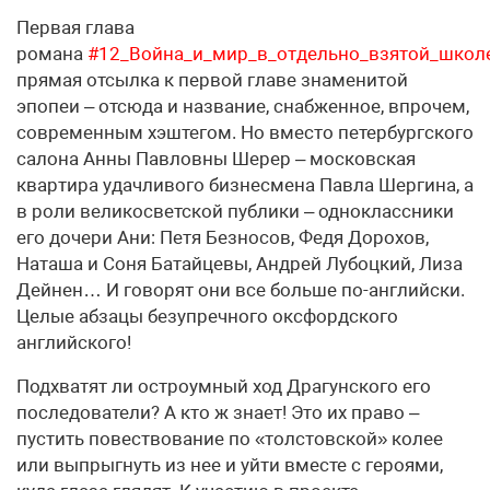
Первая глава
романа
#12_Война_и_мир_в_отдельно_взятой_школ
прямая отсылка к первой главе знаменитой
эпопеи – отсюда и название, снабженное, впрочем,
современным хэштегом. Но вместо петербургского
салона Анны Павловны Шерер – московская
квартира удачливого бизнесмена Павла Шергина, а
в роли великосветской публики – одноклассники
его дочери Ани: Петя Безносов, Федя Дорохов,
Наташа и Соня Батайцевы, Андрей Лубоцкий, Лиза
Дейнен… И говорят они все больше по-английски.
Целые абзацы безупречного оксфордского
английского!
Подхватят ли остроумный ход Драгунского его
последователи? А кто ж знает! Это их право –
пустить повествование по «толстовской» колее
или выпрыгнуть из нее и уйти вместе с героями,