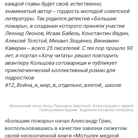
каждой главы будет свой, естественно,
знаменитый автор – гордость молодой советской
литературы. Так родился детектив «Большие
пожары», в создании которого приняли участие
Леонид Леонов, Исаак Бабель, Константин Федин,
Алексей Толстой, Михаил Зощенко, Вениамин
Каверин – всего 25 писателей. С тех пор прошло 90
лет, и портал «Хочу читать» решил повторить
авантюру Кольцова сотоварищи и публикует
приключенческий коллективный роман для
подростков
#12_Война_и_мир_в_отдельно_взятой_ школе.
Московский салон Анны Павловны Шергиной. Иллюстрация к первой
главе романа-буриме. Художник Катерина Киланянц
«Большие пожары» начал Александр Грин,
воспользовавшись в качестве завязки сюжетом
своей неоконченной книги «Мотылек медной