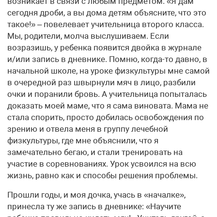
возникает в связи с любым предметом. «Я дам
сегодня дроби, а вы дома детям объясните, что это
такое!» – повелевает учительница второго класса.
Мы, родители, молча выслушиваем. Если
возразишь, у ребенка появится двойка в журнале
и/или запись в дневнике. Помню, когда-то давно, в
начальной школе, на уроке физкультуры мне самой
в очередной раз швырнули мяч в лицо, разбили
очки и поранили бровь. А учительница попыталась
доказать моей маме, что я сама виновата. Мама не
стала спорить, просто добилась освобождения по
зрению и отвела меня в группу лечебной
физкультуры, где мне объяснили, что я
замечательно бегаю, и стали тренировать на
участие в соревнованиях. Урок усвоился на всю
жизнь, равно как и способы решения проблемы.
Прошли годы, и моя дочка, учась в «началке»,
принесла ту же запись в дневнике: «Научите