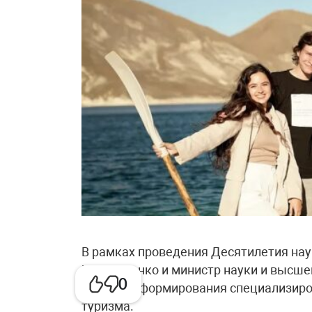
В рамках проведения Десятилетия нау
Чернышенко и министр науки и высшег
0
процессе формирования специализиро
туризма.