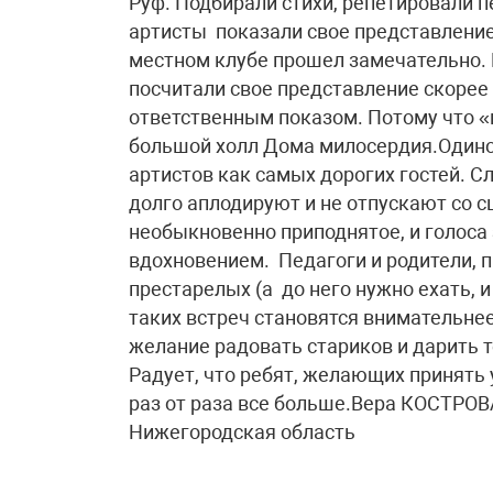
Руф. Подбирали стихи, репетировали 
артисты показали свое представлени
местном клубе прошел замечательно. 
посчитали свое представление скоре
ответственным показом. Потому что «г
большой холл Дома милосердия.Одино
артистов как самых дорогих гостей. С
долго аплодируют и не отпускают со с
необыкновенно приподнятое, и голоса 
вдохновением. Педагоги и родители, 
престарелых (а до него нужно ехать, и
таких встреч становятся внимательнее
желание радовать стариков и дарить 
Радует, что ребят, желающих принять 
раз от раза все больше.Вера КОСТРОВА
Нижегородская область