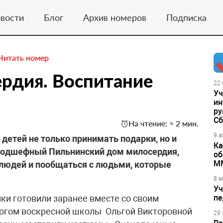
вости
Блог
Архив номеров
Подписка
Читать номер
рдия. ​Воспитание
22 
Уч
ин
ру
Сб
На чтение: ≈ 2 мин.
9 а
детей не только принимать подарки, но и
Ка
в подшефный Пильнинский дом милосердия,
об
М
людей и пообщаться с людьми, которые
8 м
Уч
и готовили заранее вместе со своим
пе
гогом воскресной школы Ольгой Викторовной
29 