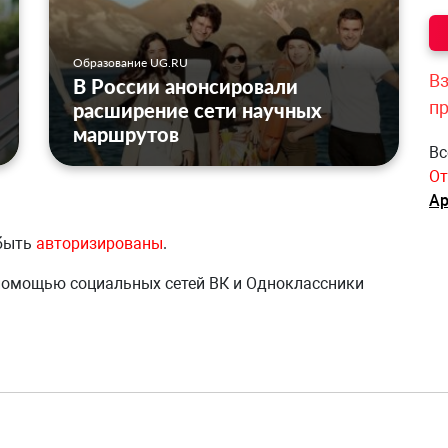
Образование UG.RU
Вз
В России анонсировали
п
расширение сети научных
маршрутов
Вс
От
Ар
 быть
авторизированы
.
 помощью социальных сетей ВК и Одноклассники