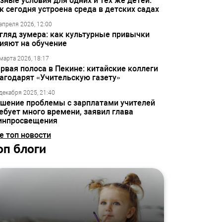
зные условия для одних и тех же детей:
к сегодня устроена среда в детских садах
апреля 2026, 12:00
гляд зумера: как культурные привычки
ияют на обучение
марта 2026, 18:17
рвая полоса в Пекине: китайские коллеги
агодарят «Учительскую газету»
декабря 2025, 21:40
шение проблемы с зарплатами учителей
ебует много времени, заявил глава
инпросвещения
е топ новости
оп блоги