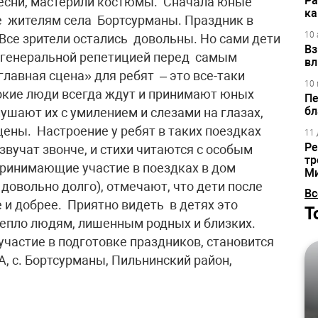
Ра
песни, мастерили костюмы. Сначала юные
ка
е жителям села Бортсурманы. Праздник в
10 
Все зрители остались довольны. Но сами дети
Вз
е генеральной репетицией перед самым
вл
лавная сцена» для ребят – это все-таки
10 
кие люди всегда ждут и принимают юных
Пе
бл
лушают их с умилением и слезами на глазах,
цены. Настроение у ребят в таких поездках
11 
Ре
звучат звонче, и стихи читаются с особым
тр
принимающие участие в поездках в дом
М
 довольно долго), отмечают, что дети после
Вс
 и добрее. Приятно видеть в детях это
Т
тепло людям, лишенным родных и близких.
участие в подготовке праздников, становится
, с. Бортсурманы, Пильнинский район,