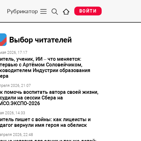
Рубрикатор
ВОЙТИ
Выбор читателей
мая 2026, 17:17
итель, ученик, ИИ – что меняется:
тервью с Артёмом Соловейчиком,
ководителем Индустрии образования
ера
преля 2026, 21:07
к помочь воспитать автора своей жизни,
судили на сессии Сбера на
МСО.ЭКСПО-2026
ая 2026, 14:33
итель пишет с войны: как лицеисты и
дагог вернули имя героя на обелиск
апреля 2026, 22:48