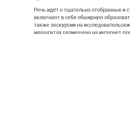
Речь идёт о тщательно отобранных и 
включают в себя обширную образоват
также экскурсии на исследовательск
маршрутах размещена на интернет-пор
Как подчеркнул Дмитрий Чернышенко
Координационного комитета Десятилет
инициатива была разработана в соотв
Вице-премьер назвал этот проект сво
технологий и плеяды выдающихся учё
«Программа помогает ещё большему к
карьере в сфере исследований и разр
очередной раз испытать гордость за с
науки и технологий создано порядка 1
количество постоянно растёт – за 2,5 
рассказал
Дмитрий Чернышенко.