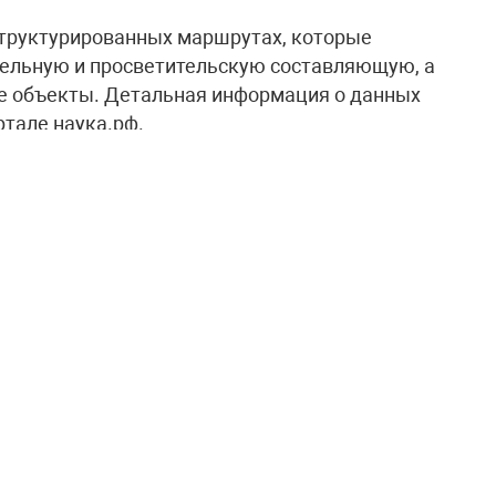
структурированных маршрутах, которые
ельную и просветительскую составляющую, а
ие объекты. Детальная информация о данных
тале наука.рф.
, являющийся сопредседателем
ия науки и технологий, рассматриваемая
етствии с поручением главы государства.
еобразным проводником в мир российских
ных.
оличеству детей и молодёжи задуматься о
аботок, а взрослым путешественникам – в
трану. Уже сегодня в рамках Десятилетия
10 маршрутов в 35 регионах России. Их
года появилось более 30 новых маршрутов», –