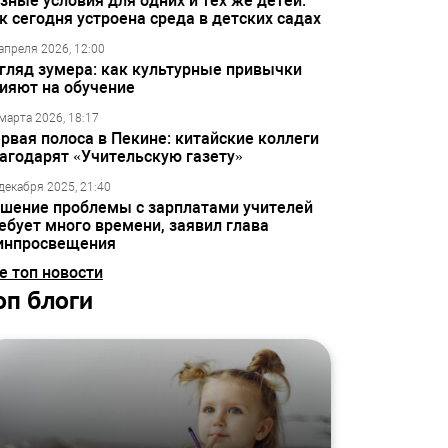
зные условия для одних и тех же детей:
к сегодня устроена среда в детских садах
апреля 2026, 12:00
гляд зумера: как культурные привычки
ияют на обучение
марта 2026, 18:17
рвая полоса в Пекине: китайские коллеги
агодарят «Учительскую газету»
декабря 2025, 21:40
шение проблемы с зарплатами учителей
ебует много времени, заявил глава
инпросвещения
е топ новости
оп блоги