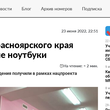
вости
Блог
Архив номеров
Подписка
23 июня 2022, 22:51
асноярского края
22 
Уч
ин
е ноутбуки
ру
Сб
На чтение: ≈ 2 мин.
9 а
Ка
ения получили в рамках нацпроекта
об
М
8 м
Уч
пе
29 