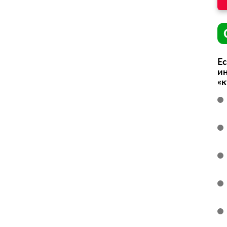
Ес
ин
«