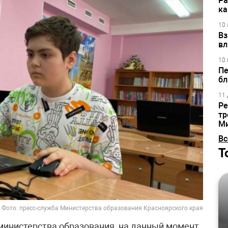
Ра
ка
10 
Вз
вл
10 
Пе
бл
11 
Ре
тр
М
Вс
Т
Фото: пресс-служба Министерства образования Красноярского края
министерства образования, на данный момент