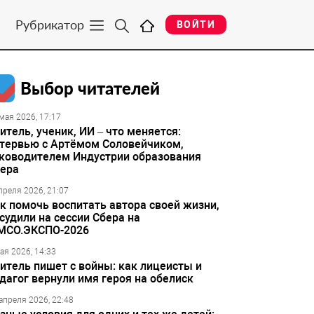
Рубрикатор
ВОЙТИ
Выбор читателей
мая 2026, 17:17
итель, ученик, ИИ – что меняется:
тервью с Артёмом Соловейчиком,
ководителем Индустрии образования
ера
преля 2026, 21:07
к помочь воспитать автора своей жизни,
судили на сессии Сбера на
МСО.ЭКСПО-2026
ая 2026, 14:33
итель пишет с войны: как лицеисты и
дагог вернули имя героя на обелиск
апреля 2026, 22:48