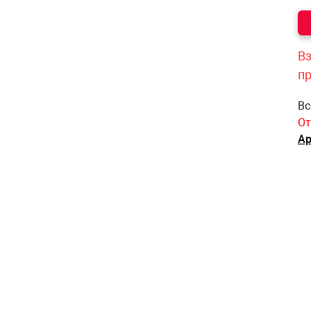
Вз
п
Вс
От
Ар