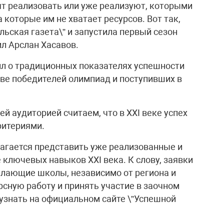
тят реализовать или уже реализуют, которыми
а которые им не хватает ресурсов. Вот так,
льская газета\” и запустила первый сезон
ил Арслан Хасавов.
нил о традиционных показателях успешности
тве победителей олимпиад и поступивших в
шей аудиторией считаем, что в XXI веке успех
ритериями.
агается представить уже реализованные и
ключевых навыков XXI века. К слову, заявки
елающие школы, независимо от региона и
рсную работу и принять участие в заочном
узнать на официальном сайте \”Успешной