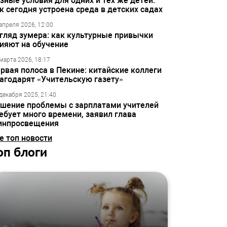
зные условия для одних и тех же детей:
к сегодня устроена среда в детских садах
апреля 2026, 12:00
гляд зумера: как культурные привычки
ияют на обучение
марта 2026, 18:17
рвая полоса в Пекине: китайские коллеги
агодарят «Учительскую газету»
декабря 2025, 21:40
шение проблемы с зарплатами учителей
ебует много времени, заявил глава
инпросвещения
е топ новости
оп блоги