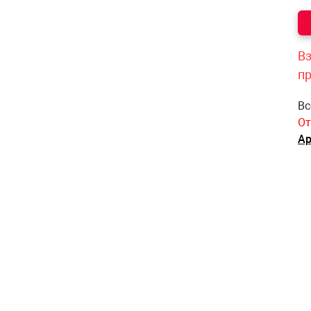
Вз
п
Вс
От
Ар