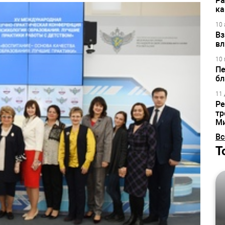
Ра
ка
10 
Вз
вл
10 
Пе
бл
11 
Ре
тр
М
Вс
Т