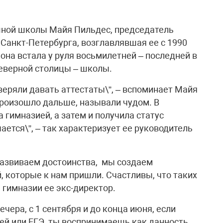
шной школы Майя Пильдес, председатель
Санкт-Петербурга, возглавлявшая ее с 1990
 она встала у руля восьмилетней – последней в
еверной столицы – школы.
веряли давать аттестаты\”, – вспоминает Майя
произошло дальше, называли чудом. В
 гимназией, а затем и получила статус
ается\”, – так характеризует ее руководитель
развиваем достоинства, мы создаем
й, которые к нам пришли. Счастливы, что таких
 гимназии ее экс-директор.
вечера, с 1 сентября и до конца июня, если
ей или ЕГЭ, ты воспринимаешь как данность,