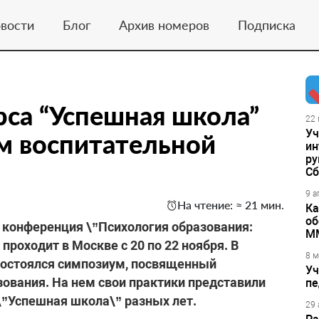
вости
Блог
Архив номеров
Подписка
са “Успешная школа”
22 
Уч
м воспитательной
ин
ру
Сб
9 а
На чтение: ≈ 21 мин.
Ка
об
конференция \”Психология образования:
М
проходит в Москве с 20 по 22 ноября. В
8 м
 состоялся симпозиум, посвященный
Уч
зования. На нем свои практики представили
пе
\”Успешная школа\” разных лет.
29 