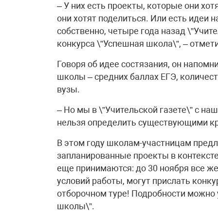
– У них есть проекты, которые они хо
они хотят поделиться. Или есть идеи н
собственно, четыре года назад \”Учите
конкурса \”Успешная школа\”, – отмет
Говоря об идее состязания, он напом
школы – средних баллах ЕГЭ, количес
вузы.
– Но мы в \”Учительской газете\” с на
нельзя определить существующими к
В этом году школам-участницам предл
запланированные проекты в контексте 
еще принимаются: до 30 ноября все ж
условий работы, могут прислать конку
отборочном туре! Подробности можно 
школы\”.