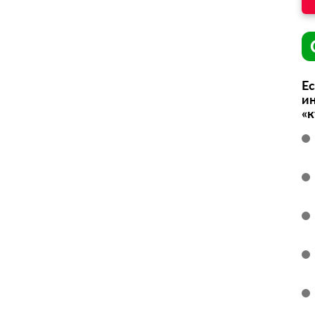
Ес
ин
«