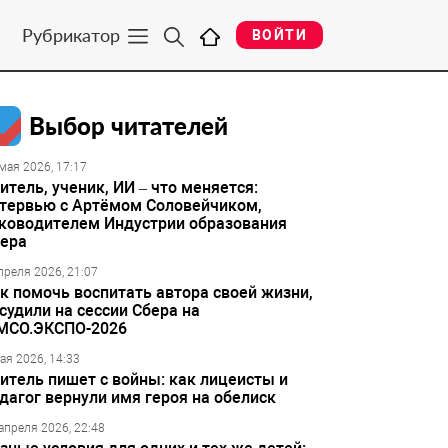
Рубрикатор
ВОЙТИ
Выбор читателей
мая 2026, 17:17
итель, ученик, ИИ – что меняется:
тервью с Артёмом Соловейчиком,
ководителем Индустрии образования
ера
преля 2026, 21:07
к помочь воспитать автора своей жизни,
судили на сессии Сбера на
МСО.ЭКСПО-2026
ая 2026, 14:33
итель пишет с войны: как лицеисты и
дагог вернули имя героя на обелиск
апреля 2026, 22:48