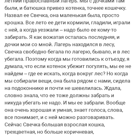
летний православный лагерь. Мы с дочками там
были, и батюшка привез котенка, точнее кошечку.
Назвал ее Свечка, она маленькая была, просто
крошка. Все лето ее дети кормили, гладили, играли
с ней, а когда уезжали – надо было ее кому-то
забирать. Я как вожатая осталась последняя, и
дочки мои со мной. Лагерь находился в лесу,
Свечка свободно бегала по лагерю, бывало, и в лес
убегала. Поэтому когда мы готовились к отъезду, я
думала, что если котенок убежит погулять, мы ее не
найдем – где ее искать, когда вокруг лес? Но когда
мы собирали вещи, она была рядом с нами, сидела
на подоконнике и почти не шевелилась. Ждала,
словно знала, что ее тоже должны забрать и
никуда убегать не надо. И мы ее забрали. Вообще
она очень хорошая и умная, знает голоса, слова,
все понимает, и с ней можно разговаривать.
Сейчас Свечка большая взрослая кошка,
трехцветная, но больше коричневая,