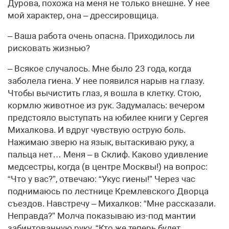
Дурова, похожа на меня не только внешне. У нее
мой характер, она – дрессировщица.
– Ваша работа очень опасна. Приходилось ли
рисковать жизнью?
– Всякое случалось. Мне было 23 года, когда
заболела гиена. У нее появился нарыв на глазу.
Чтобы вычистить глаз, я вошла в клетку. Стою,
кормлю животное из рук. Задумалась: вечером
предстояло выступать на юбилее книги у Сергея
Михалкова. И вдруг чувствую острую боль.
Нажимаю зверю на язык, вытаскиваю руку, а
пальца нет… Меня – в Склиф. Каково удивление
медсестры, когда (в центре Москвы!) на вопрос:
“Что у вас?”, отвечаю: “Укус гиены!” Через час
поднимаюсь по лестнице Кремлевского Дворца
съездов. Навстречу – Михалков: “Мне рассказали.
Неправда?” Молча показываю из-под мантии
забинтованную руку. “Кто же теперь будет