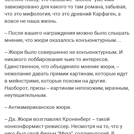
завизировано для какого-то там романа, забывая,
что это мифология, что это древний Карфаген, а
вовсе не наша жизнь.
– После вашего награждения можно было слышать
мнение, что жюри оказалось конъюнктурным…
– Жюри было совершенно не конъюнктурным. И
никакого лоббирования чьих-то интересов.
Единственное, что объединяло мнение жюри, –
нежелание давать премии картинам, которые идут
в мейнстриме, которые похожи на другие.
Наоборот, призы – картинам непохожим, мрачным,
неутешительным.
– Антиамериканское жюри.
– Да. Жюри возглавлял Кроненберг – такой
нонконформист-режиссер. Несмотря на то, что у
него был свой фильм “Муха”, голливудский. В