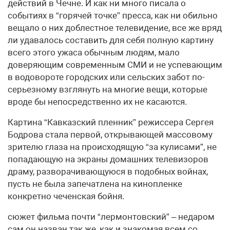
действий в Чечне. И как ни много писала о
событиях в “горячей точке” пресса, как ни обильно
вещало о них доблестное телевидение, все же вряд
ли удавалось составить для себя полную картину
всего этого ужаса обычным людям, мало
доверяющим современным СМИ и не успевающим
в водовороте городских или сельских забот по-
серьезному взглянуть на многие вещи, которые
вроде бы непосредственно их не касаются.
Картина “Кавказский пленник” режиссера Сергея
Бодрова стала первой, открывающей массовому
зрителю глаза на происходящую “за кулисами”, не
попадающую на экраны домашних телевизоров
драму, разворачивающуюся в подобных войнах,
пусть не была запечатлена на кинопленке
конкретно чеченская бойня.
сюжет фильма почти “лермонтовский” – недаром
сам он назван так же, как и знакомая всем со