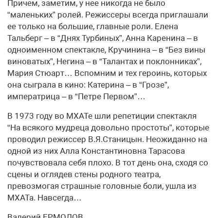
Причем, заметим, у нее никогда не было
“маленьких” ролей. Режиссеры всегда приглашали
ее только на большие, главные роли. Елена
Тальберг – в “Днях Турбиных”, Анна Каренина – в
одноименном спектакле, Кручинина – в “Без вины
виноватых”, Негина – в “Талантах и поклонниках”,
Мария Стюарт… Вспомним и тех героинь, которых
она сыграла в кино: Катерина – в “Грозе”,
императрица – в “Петре Первом”…
В 1973 году во МХАТе шли репетиции спектакля
“На всякого мудреца довольно простоты”, которые
проводил режиссер В.Я.Станицын. Неожиданно на
одной из них Алла Константиновна Тарасова
почувствовала себя плохо. В тот день она, сходя со
сцены и оглядев стены родного театра,
превозмогая страшные головные боли, ушла из
МХАТа. Навсегда…
Валерий ЕРМОЛОВ