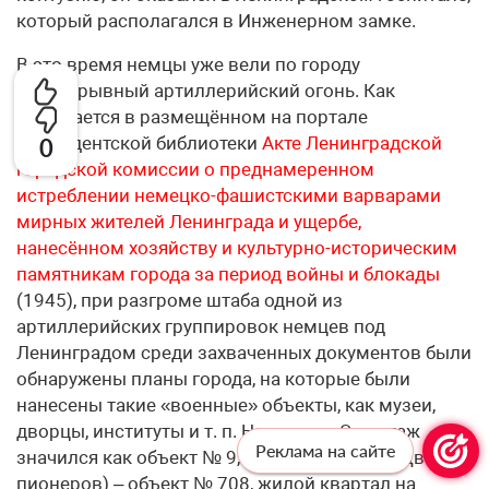
который располагался в Инженерном замке.
В это время немцы уже вели по городу
беспрерывный артиллерийский огонь. Как
сообщается в размещённом на портале
Президентской библиотеки
Акте Ленинградской
0
городской комиссии о преднамеренном
истреблении немецко-фашистскими варварами
мирных жителей Ленинграда и ущербе,
нанесённом хозяйству и культурно-историческим
памятникам города за период войны и блокады
(1945), при разгроме штаба одной из
артиллерийских группировок немцев под
Ленинградом среди захваченных документов были
обнаружены планы города, на которые были
нанесены такие «военные» объекты, как музеи,
дворцы, институты и т. п. Например, Эрмитаж
Реклама на сайте
значился как объект № 9, Аничков дворец (Дворец
пионеров) – объект № 708, жилой квартал на