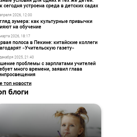
зные условия для одних и тех же детей:
к сегодня устроена среда в детских садах
апреля 2026, 12:00
гляд зумера: как культурные привычки
ияют на обучение
марта 2026, 18:17
рвая полоса в Пекине: китайские коллеги
агодарят «Учительскую газету»
декабря 2025, 21:40
шение проблемы с зарплатами учителей
ебует много времени, заявил глава
инпросвещения
е топ новости
оп блоги