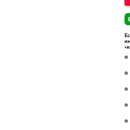
Ес
ин
«