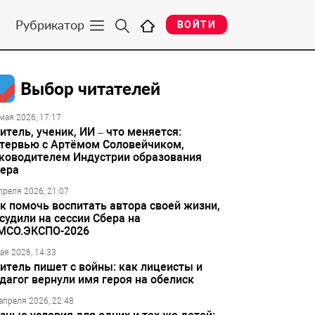
Рубрикатор
ВОЙТИ
Выбор читателей
мая 2026, 17:17
итель, ученик, ИИ – что меняется:
тервью с Артёмом Соловейчиком,
ководителем Индустрии образования
ера
преля 2026, 21:07
к помочь воспитать автора своей жизни,
судили на сессии Сбера на
МСО.ЭКСПО-2026
ая 2026, 14:33
итель пишет с войны: как лицеисты и
дагог вернули имя героя на обелиск
апреля 2026, 22:48