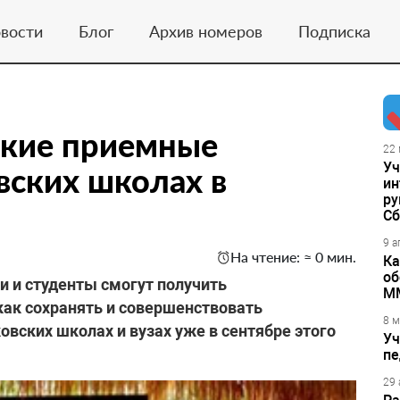
вости
Блог
Архив номеров
Подписка
ские приемные
22 
Уч
вских школах в
ин
ру
Сб
9 а
На чтение: ≈ 0 мин.
Ка
об
 и студенты смогут получить
М
ак сохранять и совершенствовать
8 м
вских школах и вузах уже в сентябре этого
Уч
пе
29 