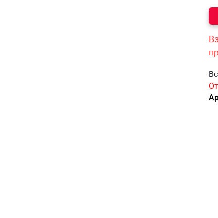
Вз
п
Вс
От
Ар