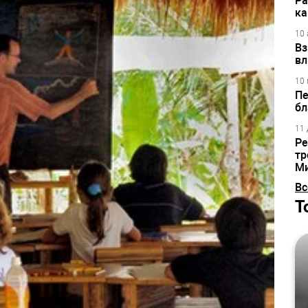
Ра
ка
10 
Вз
вл
10 
Пе
бл
11 
Ре
тр
М
Вс
Т