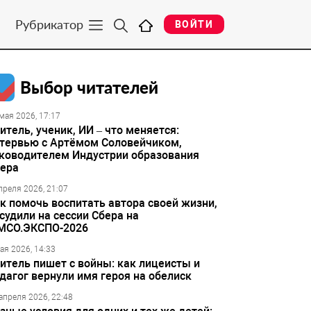
Рубрикатор
ВОЙТИ
Выбор читателей
мая 2026, 17:17
итель, ученик, ИИ – что меняется:
тервью с Артёмом Соловейчиком,
ководителем Индустрии образования
ера
преля 2026, 21:07
к помочь воспитать автора своей жизни,
судили на сессии Сбера на
МСО.ЭКСПО-2026
ая 2026, 14:33
итель пишет с войны: как лицеисты и
дагог вернули имя героя на обелиск
апреля 2026, 22:48