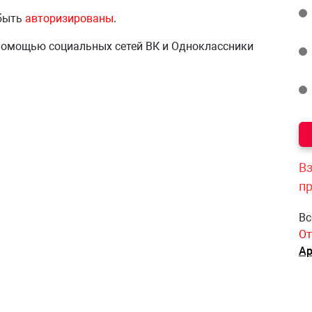
 быть
авторизированы
.
 помощью социальных сетей ВК и Одноклассники
Вз
п
Вс
От
Ар