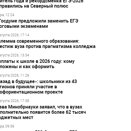
итель года и рекордсменка ЕГЭ-2026
правились на Северный полюс
ра, 12:24
Госдуме предложили заменить ЕГЭ
оговыми экзаменами
вгуста 2026, 17:14
лемма современного образования:
естиж вуза против прагматизма колледжа
вгуста 2026, 13:34
платы к школе в 2026 году: кому
ложены и как оформить
вгуста 2026, 11:26
азад в будущее»: школьники из 43
гионов приняли участие в
офориентационном проекте
вгуста 2026, 17:58
ава Минобрнауки заявил, что в вузах
полнительно появится более 62 тысяч
джетных мест
ра, 09:56