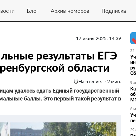
вости
Блог
Архив номеров
Подписка
17 июня 2025, 14:39
льные результаты ЕГЭ
22 
Уч
ин
ренбургской области
ру
Сб
На чтение: ≈ 2 мин.
9 а
Ка
ницам удалось сдать Единый государственный
об
мальные баллы. Это первый такой результат в
М
8 м
Уч
пе
29 