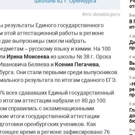
Уч
от
Фото: obrnadzor.gov.ru
Вче
В 
ны результаты Единого государственного
ит
м этой аттестационной работы в регионе
4 а
м две выпускницы смогли набрать
Ди
пр
едметам – русскому языку и химии. На 100
али
Ирина Моисеева
из школы № 38 г. Орска
6 а
Вы
 Ивановича Беляева и
Ксения Пегачева
,
по
нбурга. Они стали первыми среди выпускников
5 а
мального результата по итогам сданного ЕГЭ.
«Н
ре
23% всех сдававших Единый государственный
пр
о итогам аттестации набрали от 80 до 100
6 а
ехом справились с экзаменационными
Гл
до
акие итоги государственной аттестации
бю
дготовки оренбургских учеников. Как
Вче
стоящее время в регионе зафиксировано 76