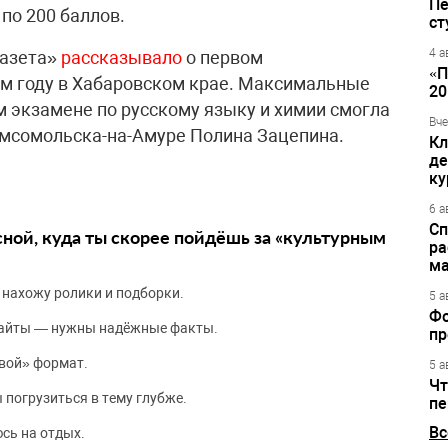
Пе
 по 200 баллов.
ст
4 а
газета»
рассказывало
о первом
«П
ом году в Хабаровском крае. Максимальные
20
м экзамене по русскому языку и химии смогла
Вче
омсомольска-на-Амуре Полина Зацепина.
Кл
де
ку
6 а
Сп
сной, куда ты скорее пойдёшь за «культурным
ра
ма
 нахожу ролики и подборки.
5 а
Фо
сайты — нужны надёжные факты.
пр
вой» формат.
5 а
Чт
 погрузиться в тему глубже.
пе
Вс
сь на отдых.