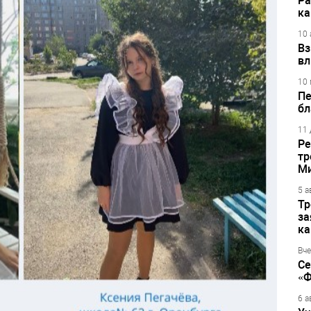
Ра
ка
10 
Вз
вл
10 
Пе
бл
11 
Ре
тр
М
5 а
Тр
за
ка
Вче
Се
«Ф
6 а