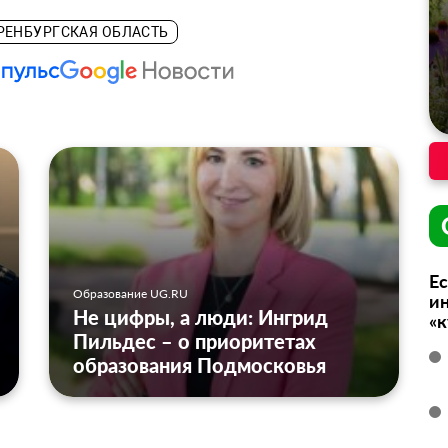
РЕНБУРГСКАЯ ОБЛАСТЬ
Ес
Образование UG.RU
ин
Не цифры, а люди: Ингрид
«
Пильдес – о приоритетах
образования Подмосковья