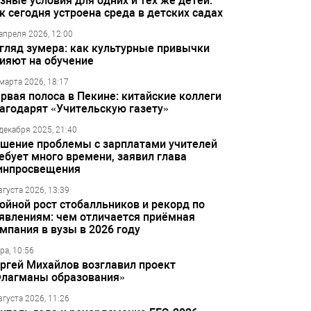
зные условия для одних и тех же детей:
к сегодня устроена среда в детских садах
апреля 2026, 12:00
гляд зумера: как культурные привычки
ияют на обучение
марта 2026, 18:17
рвая полоса в Пекине: китайские коллеги
агодарят «Учительскую газету»
декабря 2025, 21:40
шение проблемы с зарплатами учителей
ебует много времени, заявил глава
инпросвещения
вгуста 2026, 13:39
ойной рост стобалльников и рекорд по
явлениям: чем отличается приёмная
мпания в вузы в 2026 году
ра, 10:56
ргей Михайлов возглавил проект
лагманы образования»
вгуста 2026, 11:26