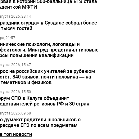
рвая в истории 500-балльница ЕГЭ стала
уденткой МФТИ
вгуста 2026, 23:14
раздник огурца» в Суздале собрал более
 тысяч гостей
ра, 21:57
инические психологи, логопеды и
фектологи: Минтруд представил типовые
рсы повышения квалификации
вгуста 2026, 15:47
рос на российских учителей за рубежом
стёт: 840 заявок, почти половина — на
тематиков и физиков
вгуста 2026, 15:50
рум СПО в Калуге объединит
едставителей регионов РФ и 30 стран
вгуста 2026, 09:58
о думают родители школьников о
ресдаче ЕГЭ по всем предметам
е топ новости